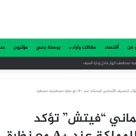
 فن
أقتصاد
مقالات وآراء
بوصلة وعي
مؤثرون
مدا
ية تستقطب الزوار خلال إجازة الصيف
 الائتماني للمملكة عند +A مع نظرة مستقبلية مستقرة
تماني “فيتش” تؤكد