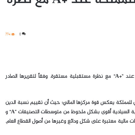
التصنيف الائتماني للمملكة عند +A مع نظرة
774
0
أكدت وكالة فيتش تصنيفها الائتماني للمملكة عند “+A” مع نظرة مستقبلية مستقرة، وفقاً لتقريرها الصادر
ي للمملكة يعكس قوة مركزها المالي؛ حيث أن تقييم نسبة الدين
إلى الناتج المحلي الإجمالي وصافي الأصول الأجنبية السيادية أقوى بشكل ملحوظ من متوسطات التصنيفات “A” و
ياطات مالية معتبرة على شكل ودائع وغيرها من أصول القطاع العام.