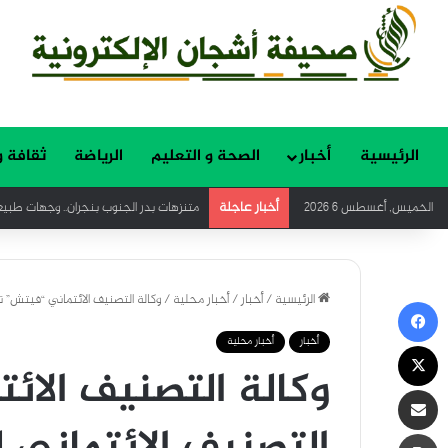
الرئيسية
أخبار
الصحة و التعليم
الرياضة
ثقافة و
أخبار عاجلة
الخميس, أغسطس 6 2026
متنزهات بدر الجنوب بنجران.. وجهات طبيع
الرئيسية
/
أخبار
/
أخبار محلية
/
وكالة التصنيف الائتماني “فيتش” تؤكد التصنيف
فيسبوك
أخبار
أخبار محلية
‫X
وكالة التصنيف الائ
مشاركة عبر البريد
طباعة