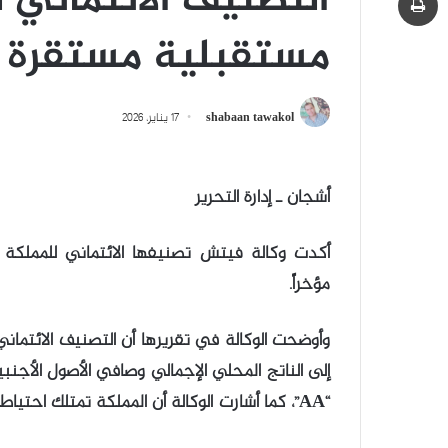
مستقبلية مستقرة
shabaan tawakol
17 يناير، 2026
أشجان ـ إدارة التحرير
مؤخراً.
وأوضحت الوكالة في تقريرها أن التصنيف الائتمان
“AA”، كما أشارت الوكالة أن المملكة تمتلك احت