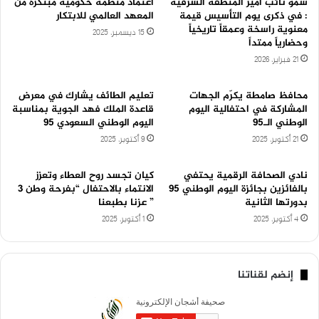
سمو نائب أمير المنطقة الشرقية
اعتماد منظمة حكومية مبتكرة من
: في ذكرى يوم التأسيس قيمة
المعهد العالمي للابتكار
معنوية راسخة وعمقاً تاريخياً
15 ديسمبر، 2025
وحضارياً ممتداً
21 فبراير، 2026
محافظ صامطة يكرّم الجهات
تعليم الطائف يشارك في معرض
المشاركة في احتفالية اليوم
قاعدة الملك فهد الجوية بمناسبة
الوطني الـ95
اليوم الوطني السعودي 95
21 أكتوبر، 2025
9 أكتوبر، 2025
نادي الصحافة الرقمية يحتفي
كيان تجسد روح العطاء وتعزز
بالفائزين بجائزة اليوم الوطني 95
الانتماء بالاحتفال “بفرحة وطن 3
بدورتها الثانية
” عزنا بطبعنا
4 أكتوبر، 2025
1 أكتوبر، 2025
إنضم لقناتنا