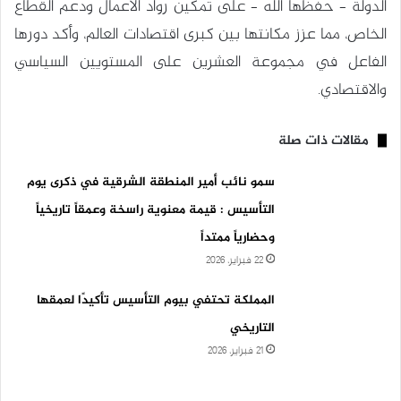
الدولة – حفظها الله – على تمكين رواد الأعمال ودعم القطاع
الخاص، مما عزز مكانتها بين كبرى اقتصادات العالم، وأكد دورها
الفاعل في مجموعة العشرين على المستويين السياسي
والاقتصادي.
مقالات ذات صلة
سمو نائب أمير المنطقة الشرقية في ذكرى يوم
التأسيس : قيمة معنوية راسخة وعمقاً تاريخياً
وحضارياً ممتداً
22 فبراير، 2026
‎المملكة تحتفي بيوم التأسيس تأكيدًا لعمقها
التاريخي
21 فبراير، 2026