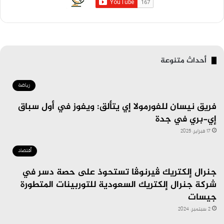
أحداث متنوعة
رياضة
فريق نيسان للفورمولا إي يتألق: ويفوز في أول سباق
إي-بري في جدة
17 فبراير، 2025
أقتصاد
جنرال إلكتريك ڤيرنوڤا تستحوذ على حصة دسر في
شركة جنرال إلكتريك السعودية للتوربينات المتطورة
جيسات
2 سبتمبر، 2024