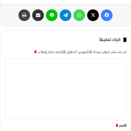
فيسبوك
‫X
واتساب
تيلقرام
لاين
مشاركة عبر البريد
طباعة
اترك تعليقاً
لن يتم نشر عنوان بريدك الإلكتروني.
الحقول الإلزامية مشار إليها بـ
*
ا
ل
ت
ع
ل
ي
ق
*
الاسم
*