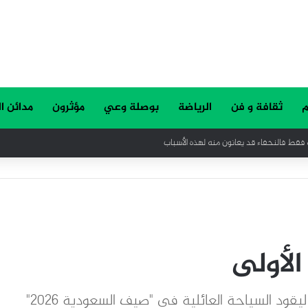
م
ثقافة و فن
الرياضة
بوصلة وعي
مؤثرون
مدائن ا
 فقط فالنحفاء قد يعانون منه لهذه الأسباب
لأولى
يقود السياحة العائلية في "صيف السعودية 2026"