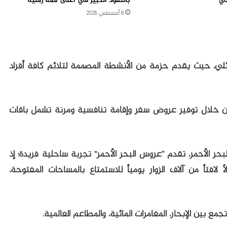
ني
بالنفود الكبير في أعلى قمة رملية
6 أغسطس، 2026
ائلي، حيث يقدم حزمة من الأنشطة المصممة لتلائم كافة أفراد
 خلال توفير عروض سفر وإقامة تنافسية ومرنة تشمل باقات
حر الأحمر، تقدم “عروس البحر الأحمر” تجربة ساحلية فريدة؛ إذ
لافتاً من آلاف الزوار يومياً للاستمتاع بالمساحات المفتوحة،
ع بين الإبحار، المغامرات المائية، والمطاعم العالمية.