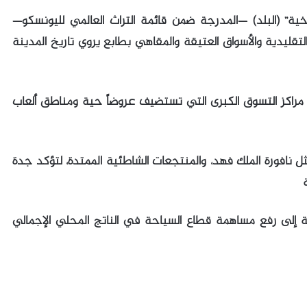
خية” (البلد) —المدرجة ضمن قائمة التراث العالمي لليونسكو—
تقليدية والأسواق العتيقة والمقاهي بطابع يروي تاريخ المدينة
راكز التسوق الكبرى التي تستضيف عروضاً حية ومناطق ألعاب
ل نافورة الملك فهد، والمنتجعات الشاطئية الممتدة، لتؤكد جدة
ع مستهدفات رؤية المملكة 2030 الرامية إلى رفع مساهمة قطاع السياحة في الناتج المحلي الإجمالي