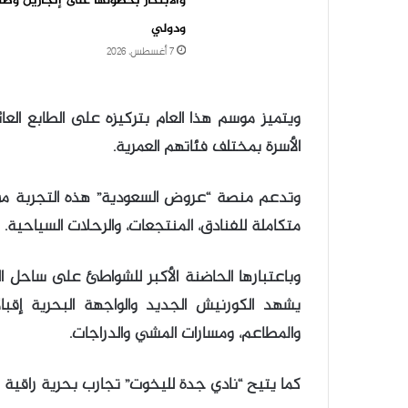
والابتكار بحصولها على إنجازين وط
ودولي
7 أغسطس، 2026
ويتميز موسم هذا العام بتركيزه على الطابع الع
الأسرة بمختلف فئاتهم العمرية.
وتدعم منصة “عروض السعودية” هذه التجربة من
متكاملة للفنادق، المنتجعات، والرحلات السياحية.
وباعتبارها الحاضنة الأكبر للشواطئ على ساحل الب
يشهد الكورنيش الجديد والواجهة البحرية إقبالاً 
والمطاعم، ومسارات المشي والدراجات.
كما يتيح “نادي جدة لليخوت” تجارب بحرية راقية تجم