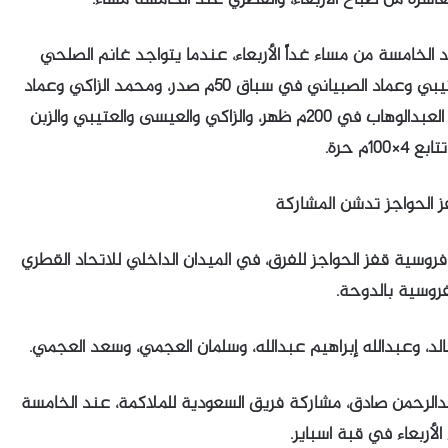
الخامسة من مساء غداً الأربعاء، عندما يتواجد غانم الصلحي
وأحمد المعيبد في سباق 400م حرة، ومحمد العتيبي وعماد الصبياني في سباق 50م صدر، ومحمد الزاكي وعماد
الزبن في سباق 100م حرة، وعلي العيسى وعلي العبدالوهاب في 200م ظهر، والزاكي والعيسى والعتيبي والزبن
4×100م حرة.
 الحواجز تدشن المشاركة
روسية قفز الحواجز للفرق، في الميدان الداخلي للاتحاد القطري
فروسية بالدوحة.
الد، وعبدالله إبراهيم عبدالله، وسلمان العجمي، وسعد العجمي.
دالرحمن صادق، مشاركة فريق السعودية للملاكمة، عند الخامسة
لأربعاء في قبة اسباير.