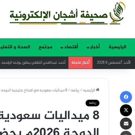
الرئيسية
أخبار
أقتصاد
مجتمع
الصحة و التعلي
أخبار عاجلة
الأحد, أغسطس 9 2026
دراسة تكشف لماذا لايطلب أحد الوالدين المسني
الرئيسية
/
رياضة
/
8 ميداليات سعودية في افتتاح خليجية الدوحة 2026م بحضور بن جلوي
فيسبوك
رياضة
‫X
8 ميداليات سعودي
مشاركة عبر البريد
الدوحة 2026م بحضور بن جلوي
طباعة