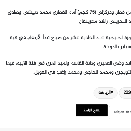
ويلاقي مجرشي (60 كجم) نظيره يوسف السيد من قطر، ودركزلي (75 كجم) أمام القطري محمد دبيشي، وصادق
رة الخليجية عند الحادية عشر من صباح غداً الأربعاء، في قبة
سباير بالدوحة.
 وضي العميري ودانة القاسم ولميد المري في فئة الابيه، فيما
 التويجري ومحمد الحاجي ومحمد راغب في الفويل.
الرياضة
نسخ الرابط