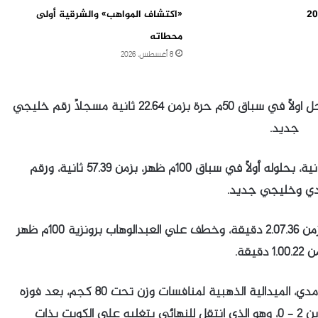
داً لكأس آسيا 2027
«اكتشاف المواهب» والشرقية أولى
محطاته
8 أغسطس، 2026
جاءت الذهبية الأولى بواسطة عماد الزبن بعد أن حل اولاً في سباق 50م حرة بزمن 22.64 ثانية مسجلاً رقم خليجي
جديد.
ونال زميله علي العيسى الميدالية الذهبية الثانية، بحلوله أولاً في سباق 100م ظهر، بزمن 57.39 ثانية، ورقم
ي وخليجي جديد.
وحقق محمد الزاكي فضية سباق 200م فراشة، بزمن 2.07.36 دقيقة، وخطف علي العبدالوهاب برونزية 100م ظهر
1.0 دقيقة.
وفي مسابقة التايكوندو، خطف اللاعب طارق حامدي، الميدالية الذهبية لمنافسات وزن تحت 80 كجم، بعد فوزه
المواجهة النهائية للوزن على نظيره من البحرين 2 – 0، وهو الذي انتقل للنهائي بتغلبه على الكويت بذات