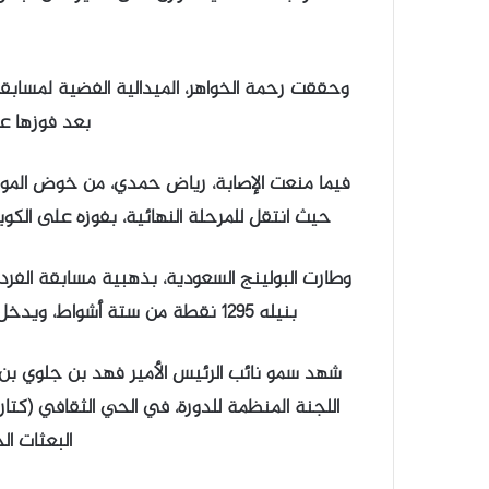
بعد فوزها عل
حيث انتقل للمرحلة النهائية، بفوزه على الكويتي سعود بن مطلق 18 – 
وطارت البولينج السعودية، بذهبية مسابقة الفردي
بنيله 1295 نقطة من ستة أشواط، ويدخل الأخضر منافسات الزوجي عند الرابعة من عصر الأربعاء.
شهد سمو نائب الرئيس الأمير فهد بن جلوي بن ع
اللجنة المنظمة للدورة، في الحي الثقافي (كتارا
البعثات ال