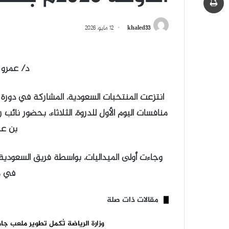
khaled33
12 مايو، 2026
د/ عمرو 
منافسات اليوم الأول للدروة، الثلاثاء، بحضور نائب 
بن عب
في م
مقالات ذات صلة
وزارة الرياضة تُكمل تطوير ملعب جا