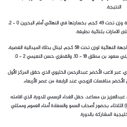
النتيجة.
وحققت رحمة الخواهر، الميدالية الفضية لمسابقة وزن تحت 49 كجم، بخسارتها في النهائي أمام البحرين 0 – 2،
ى الامارات بثنائية نظيفة.
فيما منعت الإصابة، رياض حمدي، من خوض المواجهة النهائية لوزن تحت 58 كجم، لينال بذلك الميدالية الفضية،
10، والقطري حسن النعيمي 2 – 0.
، عبر لاعب الأخضر عبدالرحمن الخليوي الذي حقق المركز الأول
بدالعزيز بن مساعد، حفل الغداء الرسمي للدورة، الذي اقامته
) الثلاثاء، بحضور أصحاب السمو والسعادة أمناء العموم وممثلي
خليجية المشاركة بالدورة.