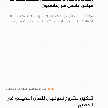
مبادرة نافس مع إعلاميون
مرفت طيب – خيبر كرّمت جمعية “إعلاميون” سعادة محافظ خيبر
الأستاذ فيصل بن حمد المطيري، تقديرًا لدعمه مبادرة “نافس مع…
737
29 يوليو، 2026
shabaan tawakol
تمكين مشروع نموذجي للضأن النعيمي في
القصيم