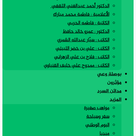
الدكتور أحمد عبدالغني الثقفي
الأعلامية : فاطمة محمد مبارك
الكاتبة : فاطمه الحربي
الدكتور : عمرو خالد حافظ
الكاتب : سيّار عبدالله الشمري
الكاتب : علي بن خضر الثبيتي
الكاتب : فلاح بن علي الزهراني
الكاتب : ممدوح علي خليف القنياوي
بوصلة وعي
مؤثرون
مدائن السرد
المزيد
مواهب صغيرة
سفر وسياحة
اليوم الوطني
ميديا