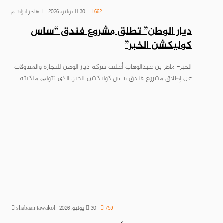
662
30 يوليو، 2026
هاجر ابراهيم
ديار الوطن” تطلق مشروع فندق “ساس
كوليكشن الخبر”
الخبر- ماهر بن عبدالوهاب أعلنت شركة ديار الوطن للتجارة والمقاولات
عن إطلاق مشروع فندق ساس كوليكشن الخبر، الذي تتولى ملكيته…
759
30 يوليو، 2026
shabaan tawakol