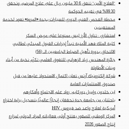
“العلاج الآمن” تنفق 30.6 مليون ريال على علاج المرضى وتحقق
99.30% في تقييم الحوكمة
محطة الفحص الفني الدوري للسيارات بجدة «المروة» تعود لخدمة
المستفيدين
استشاري : تناول الأرز ليس ممنوعا على مريض السكر
كلية الملك فهد الأمنية تبدأ إجراءات القبول المبدئي لطالبي
الالتحاق بدورة تأهيل الضباط الجامعيين الـ (56)
جائزة المهندس زياد الزهراني للتفوق العلمي تكرّم نخبة من أبناء
وبنات الأطاولة
شركة إلكترونيك آرتس تعلن اكتمال الاستحواذ عليها من قبل
صندوق الاستثمارات العامة
ابن خلدون وإميل دوركايم: رواد علم الاجتماع وأفكارهم
باحثتان من جامعة جدة تحققان إنجازًا عالميًا بتسجيل براءة اختراع
أمريكية لعلاج واعد ضد فيروس HIV
المركز الوطني للصقور يفتتح أولى فعالياته المزاد الدولي لمزارع
إنتاج الصقور 2026