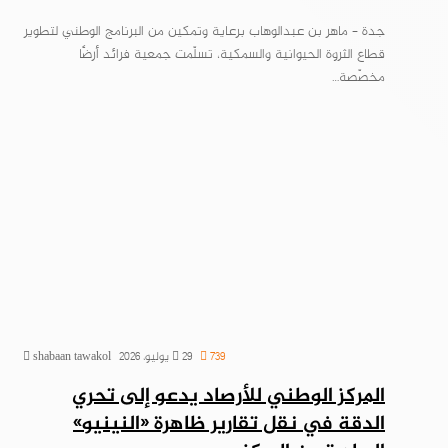
جدة – ماهر بن عبدالوهاب برعاية وتمكين من البرنامج الوطني لتطوير
قطاع الثروة الحيوانية والسمكية، تسلّمت جمعية فرائد أرضًا
مخصّصة…
739
29 يوليو، 2026
shabaan tawakol
المركز الوطني للأرصاد يدعو إلى تحري
الدقة في نقل تقارير ظاهرة «النينيو»