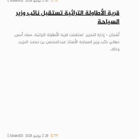
717
30 يوليو، 2026
khaled33
قرية الأطاولة التراثية تستقبل نائب وزير
السياحة
أشجان – إدارة التحرير استقبلت قرية الأطاولة التراثية، مساء أمس،
معالي نائب وزير السياحة الأستاذ عبدالمحسن بن محمد المزيد،
وذلك…
771
29 يوليو، 2026
khaled33