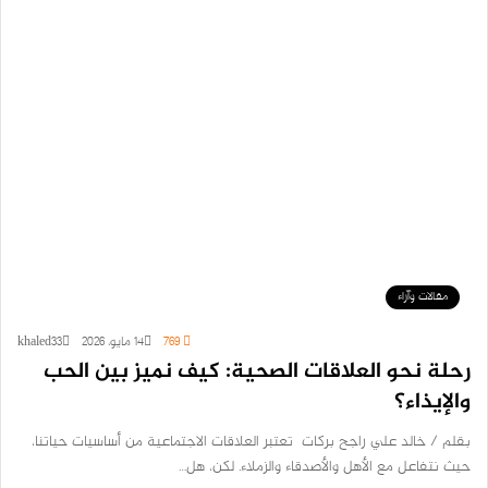
مقالات وآراء
769
14 مايو، 2026
khaled33
رحلة نحو العلاقات الصحية: كيف نميز بين الحب
والإيذاء؟
بقلم / خالد علي راجح بركات تعتبر العلاقات الاجتماعية من أساسيات حياتنا،
حيث نتفاعل مع الأهل والأصدقاء والزملاء. لكن، هل…