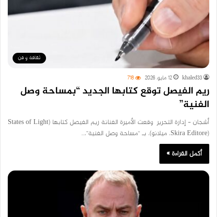
ثقافة و فن
khaled33
12 مايو، 2026
718
ريم الفيصل توقع كتابها الجديد “بمساحة وصل
الفنية”
أشجان – إدارة التحرير وقعت الأميرة الفنانة ريم الفيصل كتابها (States of Light
(Skira Editore، ميلانو)، بـ “مساحة وصل الفنية”،…
أكمل القراءة »