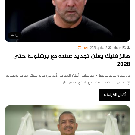
رياضة
khaled33
12 مايو، 2026
704
هانز فليك يعلن تجديد عقده مع برشلونة حتى
2028
د/ عمرو خالد حافظ – متابعات أعلن المدرب الألماني هانز فليك مدرب برشلونة
الإسباني، تجديد عقده مع النادي حتى عام…
أكمل القراءة »