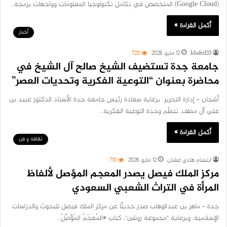
(Google Cloud) المتخصص في تكامل تكنولوجيا المعلومات وواجهات برمجة…
أكمل القراءة »
أخبار
khaled33
12 مايو، 2026
725
جامعة جدة تستضيف الشيخ صالح آل الشيخ في
محاضرة بعنوان “التوعية الفكرية وتحديات العصر”
أشجان – إدارة التحرير برعاية سعادة رئيس جامعة جدة الأستاذ الدكتور عبيد بن
علي آل مظف، تنظّم وحدة التوعية الفكرية…
أكمل القراءة »
ثقافة و فن
ابتسام هادي عشان
12 مايو، 2026
710
مركز الملك فيصل يصدر المعجم المؤصل لألفاظ
المرأة في التراث الشعبي السعودي
جدة – ماهر بن عبدالوهاب صدر حديثًا عن مركز الملك فيصل للبحوث والدراسات
الإسلامية، وبرعاية “مجموعة روشن”، كتاب «المُعجَمُ المُؤَصِّلُ…