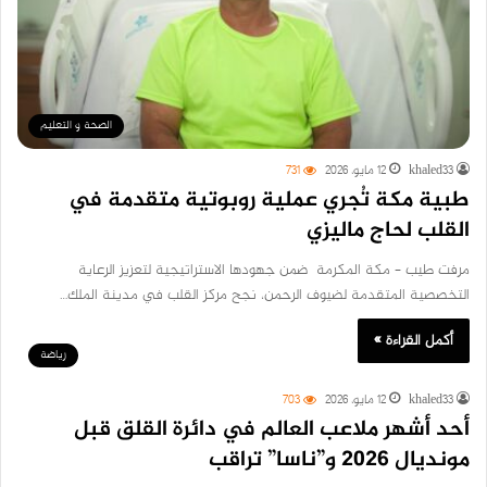
الصحة و التعليم
khaled33
12 مايو، 2026
731
طبية مكة تُجري عملية روبوتية متقدمة في
القلب لحاج ماليزي
مرفت طيب – مكة المكرمة ضمن جهودها الاستراتيجية لتعزيز الرعاية
التخصصية المتقدمة لضيوف الرحمن، نجح مركز القلب في مدينة الملك…
أكمل القراءة »
رياضة
khaled33
12 مايو، 2026
703
أحد أشهر ملاعب العالم في دائرة القلق قبل
مونديال 2026 و”ناسا” تراقب