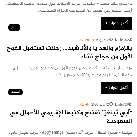
د/ عمرو خالد حافظ – متابعات تتزايد المخاوف حول سلامة الملعب المكسيكي
أزتيكا الشهير قبل أسابيع من استضافته المباراة الافتتاحية…
أكمل القراءة »
أخبار
khaled33
12 مايو، 2026
734
بالزمزم والهدايا والأناشيد… رحلات تستقبل الفوج
الأول من حجاج تشاد
مرفت طيب – مكة المكرمة وصل الفوج الأول من حجاج جمهورية تشاد إلى
مكة المكرمة البالغ عددهم(700) حاج تقريبا لأداء…
أكمل القراءة »
أقتصاد
khaled33
12 مايو، 2026
726
“آبي ثينغز” تفتتح مكتبها الإقليمي للأعمال في
السعودية
هولندا – سميرة القطان عززت “آبي ثينغز” (AppyThings)، شريك غوغل كلاود