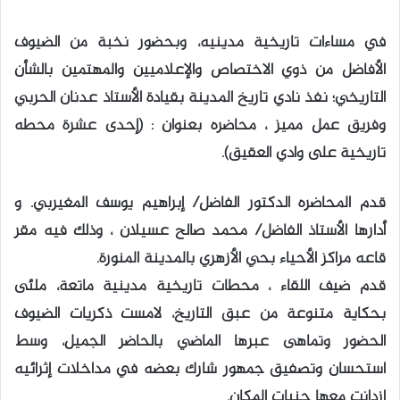
في مساءات تاريخية مدينيه، وبحضور نخبة من الضيوف
الأفاضل من ذوي الاختصاص والإعلاميين والمهتمين بالشأن
التاريخي؛ نفذ نادي تاريخ المدينة بقيادة الأستاذ عدنان الحربي
وفريق عمل مميز ، محاضره بعنوان : (إحدى عشرة محطه
تاريخية على وادي العقيق).
قدم المحاضره الدكتور الفاضل/ إبراهيم يوسف المغيربي. و
أدارها الأستاذ الفاضل/ محمد صالح عسيلان ، وذلك فيه مقر
قاعه مراكز الأحياء بحي الأزهري بالمدينة المنورة.
قدم ضيف اللقاء ، محطات تاريخية مدينية ماتعة، ملئى
بحكاية متنوعة من عبق التاريخ، لامست ذكريات الضيوف
الحضور وتماهى عبرها الماضي بالحاضر الجميل، وسط
استحسان وتصفيق جمهور شارك بعضه في مداخلات إثرائيه
ازدانت معها جنبات المكان.