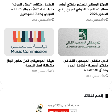
المركز الوطني للصقور يفتتح أولى
انطلاق ملتقى “عرش الحرف”
فعالياته المزاد الدولي لمزارع إنتاج
بالباحة احتفاءً بجماليات الخط
الصقور 2026
العربي ودعمًا للمبدعين
6 أغسطس، 2026
5 أغسطس، 2026
نادي ملتقى المبدعين الثقافي
هيئة الموسيقى تعزز حضور الجاز
يختتم أمسية «ثقافة الحوار
بشراكة استراتيجية
وتقبّل الاختلاف»
4 أغسطس، 2026
5 أغسطس، 2026
إنضم لقناتنا