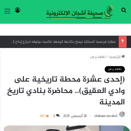
بحث عن
تسجيل ا
الق
“قبائل الماساي” أكبر شاهد على السياحة المستدامة
الرئيسية
/
ثقافة و فن
ثقافة و فن
(إحدى عشرة محطة تاريخية على
وادي العقيق).. محاضرة بنادي تاريخ
المدينة
shabaan tawakol
28 أغسطس، 2025
0
827