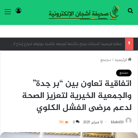
بحث عن
تسجيل ا
الق
“قبائل الماساي” أكبر شاهد على السياحة المستدامة
الرئيسية
/
مجتمع
مجتمع
اتفاقية تعاون بين “بر جدة”
والجمعية الخيرية لتعزيز الصحة
لدعم مرضى الفشل الكلوي
khaled33
12 فبراير، 2025
0
760