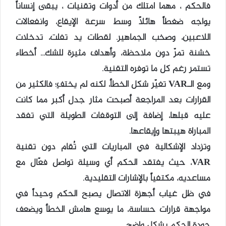
فالحكم ، مهما امتلك من أدوات وتقنيات ، يبقى إنساناً
يواجه ضغطاً هائلاً وسط سرعة الإيقاع، وانفعالات
اللاعبين، وصخب الجماهير. لقطات يد تفلت، تدخلات
خشنة تمرّ دون ملاحظة، وأهداف مثيرة للشك… أخطاء
تستمر رغم كل ما توفره التقنية.
ومع الـVAR تغيّر شكل الخطأ، لكنه لم يختفِ؛ فالكثير من
القرارات بعد المراجعة أصبحت مثار جدل أكبر مما كانت
عليه قبلها، إضافة إلى التوقفات الطويلة التي تفقد
المباراة هيبتها وإيقاعها.
وتزداد الإشكالية في المباريات التي تُقام دون تقنية
VAR، حيث يفتقد الحكم أي وسيلة تواصل فعّال مع
مساعديه، مكتفياً بالإشارات التقليدية.
في ظل غياب أجهزة الاتصال يصبح الحكم وحيداً في
مواجهة قرارات حساسة، ما يوسع هامش الخطأ ويضعف
جودة الحكم بشكل واضح.