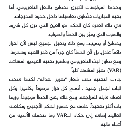
وحدها المواجهات الكبرى تحظى بالنقل التلفزيوني، أما
بقية المباريات فتُطوى تفاصيلها داخل حدود المدرجات.
في تلك الفترة كان الحكم هو العين التي ترى كل شيء،
والصوت الذي يميّز بين الخطأ والصواب.
يخطئ أو يصيب… ومع ذلك يتقبل الجميع، ليس لأن القرار
دائماً عادل، بل لأن الخطأ كان جزءاً من قَدر اللعبة وسحرها.
ومع تطور البث التلفزيوني وظهور تقنية الفيديو المساعد
(VAR)، تغيّر المشهد كلياً.
جاءت التقنية تحت شعار “تعزيز العدالة”، لكنها فتحت
الباب لجدل جديد ، أصبح كل قرار مرصوداً بكاميرا، وكل
لقطة قابلة للمراجعة، ومع ذلك بقي الخطأ موجوداً، وربما
بات أكثر تعقيداً، خاصة مع حضور الحكم الأجنبي وتكلفته
العالية، إضافة إلى حكام الـVAR وما تتحمله الأندية من
أعباء مالية.