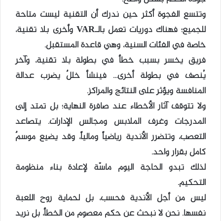
وتتسع الفجوة أكثر حين ندرك أن التقنية ليست متاحة
للجميع؛ فهناك دوريات تعمل بالـVAR وأخرى بلا تقنية،
خاصة في الفئات السنية، وهي قاعدة المستقبل.
فريق يخسر بسبب خطأ في بطولة بلا تقنية، وآخر
يُنصف في بطولة أخرى… فينشأ خللٌ يضرب عدالة
المنافسة ويؤثر على النتائج والمراكز.
ولا تتوقف آثار الأخطاء عند صافرة النهاية؛ بل تمتد إلى
المدرجات وغرف الملابس ومجالس الإدارات. يتصاعد
التعصب، وتتضرر الأندية رياضياً ومالياً، وقد يضيع موسمٌ
كامل بقرار واحد.
لذلك تبدو الحاجة اليوم ماسّة لإعادة بناء منظومة
التحكيم.
ليس من أجل الأندية فحسب، بل لحماية روح اللعبة
نفسها. نحن لا نبحث عن حكم معصوم من الخطأ، بل نريد