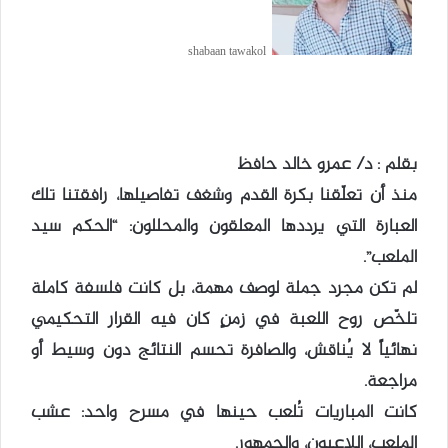
shabaan tawakol
بقلم : د/ عمرو خالد حافظ
منذ أن تعلّقنا بكرة القدم وشغف تفاصيلها، رافقتنا تلك
العبارة التي يرددها المعلقون والمحللون: “الحكم سيد
الملعب”.
لم تكن مجرد جملة لوصف مهمة، بل كانت فلسفة كاملة
تلخّص روح اللعبة في زمنٍ كان فيه القرار التحكيمي
نهائياً لا يُناقش، والصافرة تحسم النتائج دون وسيط أو
مراجعة.
كانت المباريات تُلعب حينها في مسرح واحد: عشب
الملعب، اللاعبون، والجمهور.