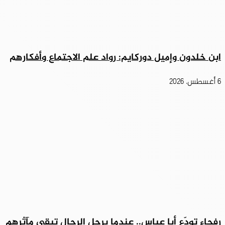
ابن خلدون وإميل دوركايم: رواد علم الاجتماع وأفكارهم
6 أغسطس، 2026
رفحاء تودّع أبا عباس.. عندما يرحل الرجال تبقى مآثرهم