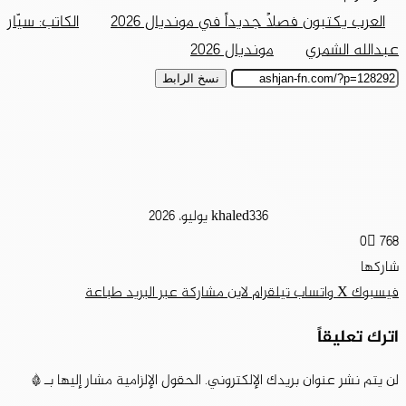
العرب يكتبون فصلاً جديداً في مونديال 2026
الكاتب: سيّار
عبدالله الشمري
مونديال 2026
نسخ الرابط
6 يوليو، 2026
khaled33
0
768
شاركها
فيسبوك
‫X
واتساب
تيلقرام
لاين
مشاركة عبر البريد
طباعة
اترك تعليقاً
لن يتم نشر عنوان بريدك الإلكتروني.
الحقول الإلزامية مشار إليها بـ
*