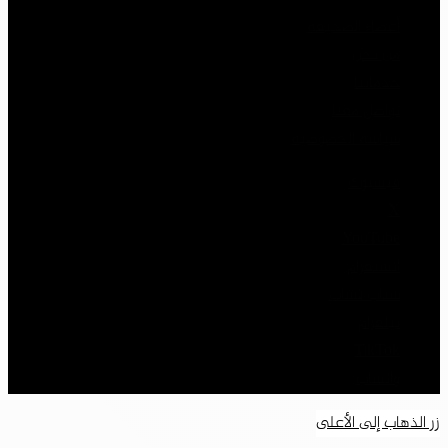
أعضاء الصحيفة
من نحن
خدماتنا
تواصل معنا
سياسة الخصوصية
فيسبوك
‫X
‫YouTube
انستقرام
سناب تشات
تيلقرام
‫TikTok
واتساب
زر الذهاب إلى الأعلى