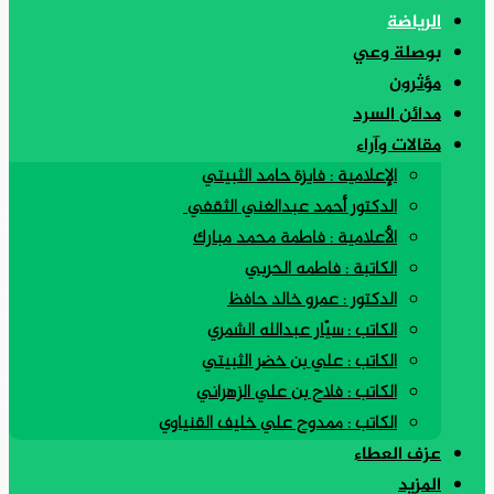
الرياضة
بوصلة وعي
مؤثرون
مدائن السرد
مقالات وآراء
الإعلامية : فايزة حامد الثبيتي
الدكتور أحمد عبدالغني الثقفي
الأعلامية : فاطمة محمد مبارك
الكاتبة : فاطمه الحربي
الدكتور : عمرو خالد حافظ
الكاتب : سيّار عبدالله الشمري
الكاتب : علي بن خضر الثبيتي
الكاتب : فلاح بن علي الزهراني
الكاتب : ممدوح علي خليف القنياوي
عزف العطاء
المزيد