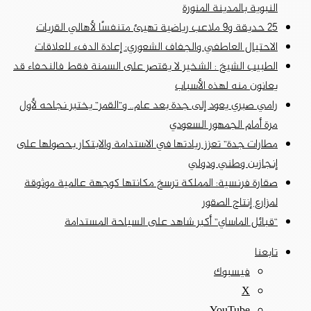
النبوية بالمدينة المنورة
25 حديقة و9 ملاعب رياضية تهيئ متنفسًا لأهالي القريات
الاحتيال العاطفي والجفاف الشعوري: إعادة الدفء للعلاقات
الطبيب الشيخ : الشخير لا يقتصر على السمنة فقط فالنحفاء قد
يعانون منه لهذه الأسباب
رامي صبري يعود إلى جدة بعد عام.. و”القمر” يختبر نجاحه لأول
مرة أمام الجمهور السعودي
مطارات جدة” تعزز ريادتها في الاستدامة والابتكار بحصولها على
إنجازين وطني ودولي
صقارة فرنسية: المملكة ترسخ مكانتها كوجهة عالمية موثوقة
لمزارع إنتاج الصقور
“قبائل الماساي” أكبر شاهد على السياحة المستدامة
تابعنا
فيسبوك
‫X