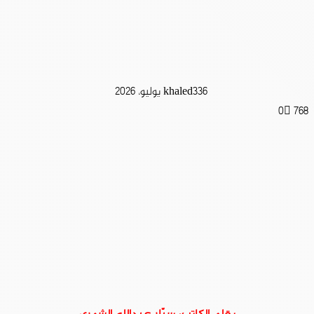
6 يوليو، 2026
khaled33
0
768