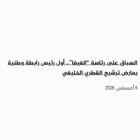
السباق على رئاسة “الفيفا”.. أول رئيس رابطة وطنية
يعارض ترشيح القطري الخليفي
6 أغسطس، 2026