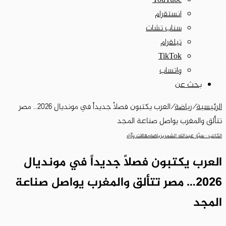
‫YouTube
انستقرام
سناب تشات
تيلقرام
‫TikTok
واتساب
بحث عن
الرئيسية
/
رياضة
/
العرب يكتبون فصلاً جديداً في مونديال 2026… مصر
تتألق والمغرب يواصل صناعة المجد
الكاتب : سيّار عبدالله الشمري
رياضة
مقالات وآراء
العرب يكتبون فصلاً جديداً في مونديال
2026… مصر تتألق والمغرب يواصل صناعة
المجد