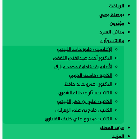
الرياضة
بوصلة وعي
مؤثرون
مدائن السرد
مقالات وآراء
الإعلامية : فايزة حامد الثبيتي
الدكتور أحمد عبدالغني الثقفي
الأعلامية : فاطمة محمد مبارك
الكاتبة : فاطمه الحربي
الدكتور : عمرو خالد حافظ
الكاتب : سيّار عبدالله الشمري
الكاتب : علي بن خضر الثبيتي
الكاتب : فلاح بن علي الزهراني
الكاتب : ممدوح علي خليف القنياوي
عزف العطاء
المزيد