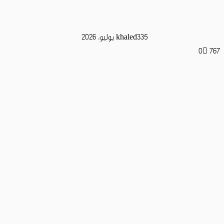
5 يوليو، 2026
khaled33
0
767