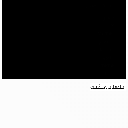
سياسة الخصوصية
فيسبوك
‫X
‫YouTube
انستقرام
سناب تشات
تيلقرام
‫TikTok
واتساب
زر الذهاب إلى الأعلى