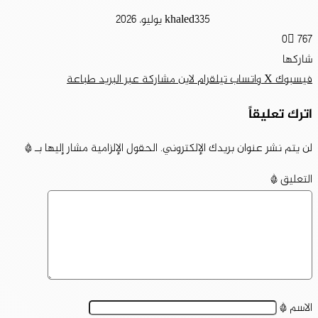
5 يوليو، 2026
khaled33
0
767
شاركها
فيسبوك
‫X
واتساب
تيلقرام
لاين
مشاركة عبر البريد
طباعة
اترك تعليقاً
لن يتم نشر عنوان بريدك الإلكتروني.
الحقول الإلزامية مشار إليها بـ
*
التعليق
*
الاسم
*