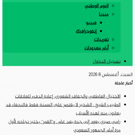
اليوم الوطني
ميديا
فيديو
إنفوجرافيك
تغريدات
أيام معدودات
تسجيل الدخول
السبت, أغسطس 8 2026
أخبار عاجلة
الاحتيال العاطفي والجفاف الشعوري: إعادة الدفء للعلاقات
الطبيب الشيخ : الشخير لا يقتصر على السمنة فقط فالنحفاء قد
يعانون منه لهذه الأسباب
رامي صبري يعود إلى جدة بعد عام.. و”القمر” يختبر نجاحه لأول
مرة أمام الجمهور السعودي