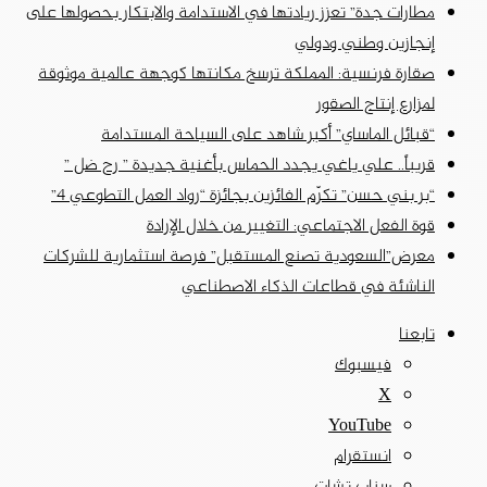
مطارات جدة” تعزز ريادتها في الاستدامة والابتكار بحصولها على
إنجازين وطني ودولي
صقارة فرنسية: المملكة ترسخ مكانتها كوجهة عالمية موثوقة
لمزارع إنتاج الصقور
“قبائل الماساي” أكبر شاهد على السياحة المستدامة
قريباً.. علي ياغي يجدد الحماس بأغنية جديدة ” رح ضل ”
“بر بني حسن” تكرّم الفائزين بجائزة “رواد العمل التطوعي 4”
قوة الفعل الاجتماعي: التغيير من خلال الإرادة
معرض”السعودية تصنع المستقبل” فرصة استثمارية للشركات
الناشئة في قطاعات الذكاء الاصطناعي
تابعنا
فيسبوك
‫X
‫YouTube
انستقرام