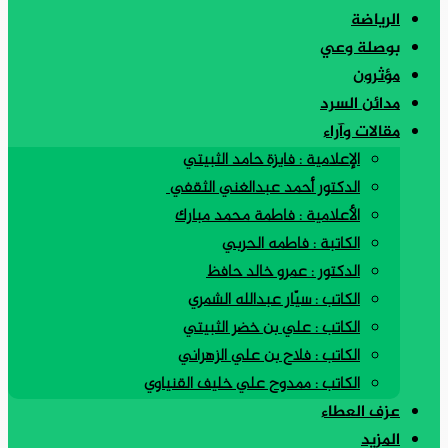
الرياضة
بوصلة وعي
مؤثرون
مدائن السرد
مقالات وآراء
الإعلامية : فايزة حامد الثبيتي
الدكتور أحمد عبدالغني الثقفي
الأعلامية : فاطمة محمد مبارك
الكاتبة : فاطمه الحربي
الدكتور : عمرو خالد حافظ
الكاتب : سيّار عبدالله الشمري
الكاتب : علي بن خضر الثبيتي
الكاتب : فلاح بن علي الزهراني
الكاتب : ممدوح علي خليف القنياوي
عزف العطاء
المزيد