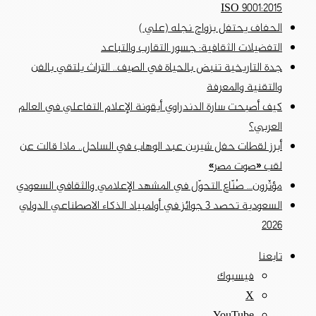
ISO 9001:2015
الحفاف يحتفل بزواج نجله (علي )
التفضيلات الثقافية: جسور التقارب والتباعد
جدة التاريخية تنبض بالحياة في الصيف.. التراث يلتقي بالفن
والتقنية والمعرفة
كيف أصبحت سارة الدندراوي أيقونة الإعلام التفاعلي في العالم
العربي؟
أبرز لقطات حفل شيرين عبد الوهاب في الساحل.. ماذا قالت عن
لقب «صوت مصر»
مؤثّرون… صُنّاع التحوّل في المشهد الإعلامي والثقافي السعودي
السعودية تحصد 3 جوائز في أولمبياد الذكاء الاصطناعي الدولي
2026
تابعنا
فيسبوك
‫X