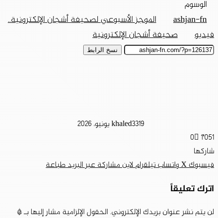
الوسوم
ashjan-fn
الموجز الأسبوعي لصحيفة أشجان الإلكترونية..
فيديو
صحيفة أشجان الإلكترونية
نسخ الرابط
19 يونيو، 2026
khaled33
0
1٬051
شاركها
فيسبوك
‫X
واتساب
تيلقرام
لاين
مشاركة عبر البريد
طباعة
اترك تعليقاً
لن يتم نشر عنوان بريدك الإلكتروني.
الحقول الإلزامية مشار إليها بـ
*