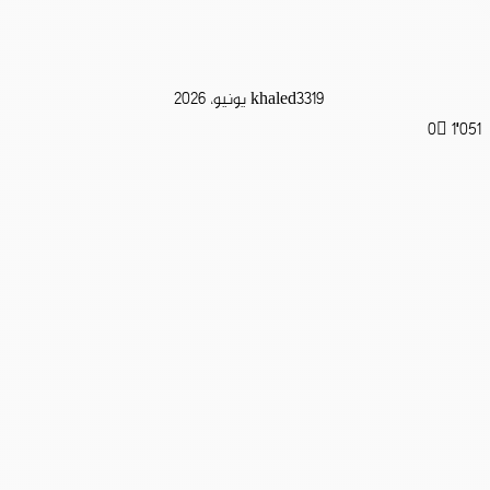
19 يونيو، 2026
khaled33
0
1٬051