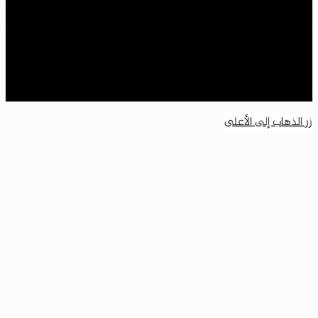
انستقرام
سناب تشات
تيلقرام
‫TikTok
واتساب
زر الذهاب إلى الأعلى