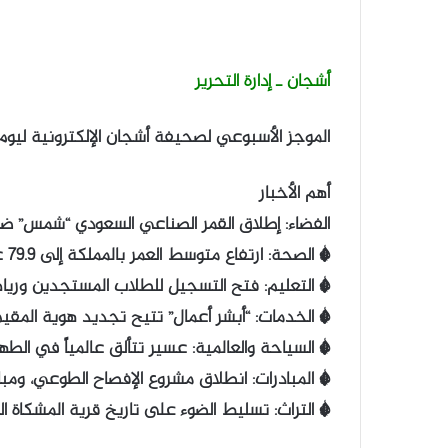
أشجان ـ إدارة التحرير
الموجز الأسبوعي لصحيفة أشجان الإلكترونية ليوم الجمعة ٢٢ شوال ١٤٤٧هـ – ٠
أهم الأخبار
الفضاء: إطلاق القمر الصناعي السعودي “شمس” ضمن
* الصحة: ارتفاع متوسط العمر بالمملكة إلى 79.9 عاماً.
* التعليم: فتح التسجيل للطلاب المستجدين ورياض
* الخدمات: “أبشر أعمال” تتيح تجديد هوية المقي
* السياحة والعالمية: عسير تتألق عالمياً في الط
* المبادرات: انطلاق مشروع الإفصاح الطوعي، ومب
* التراث: تسليط الضوء على تاريخ قرية المشكاة ا