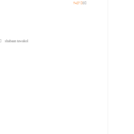
1٬427
0
shabaan tawakol