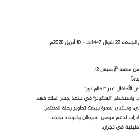
١ أبريل ٢٠٢٦م
 مهمة “آرتميس 2”.
 الأطفال عبر “نظام نور”.
م، واستخدام “السكوتر” في منفذ جسر الملك فهد.
هي، ومنتدى العمرة يبحث تطوير رحلة المعتمر.
ادرات لدعم مرضى السرطان والتوحد بجدة.
لطينية في نجران.