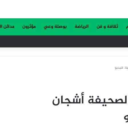
ثقافة و فن
الرياضة
بوصلة وعي
مؤثرون
مدائن ا
ة.. فيديو
 لصحيفة أشجان