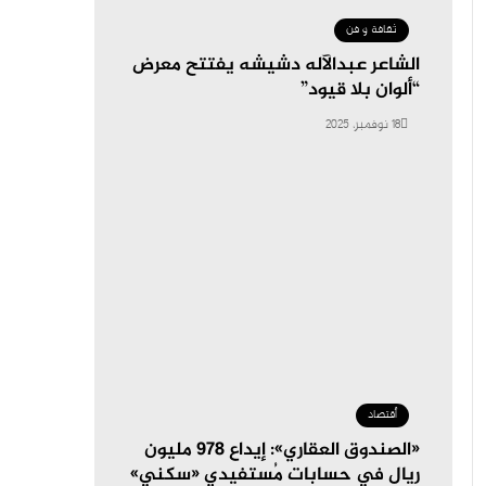
ثقافة و فن
الشاعر عبدالآله دشيشه يفتتح معرض
“ألوان بلا قيود”
18 نوفمبر، 2025
أقتصاد
«الصندوق العقاري»: إيداع 978 مليون
ريال في حسابات مُستفيدي «سكني»