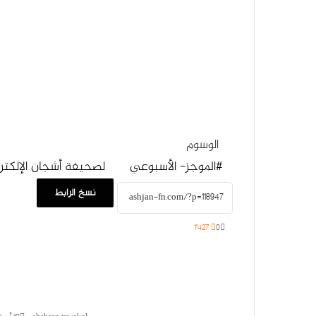
الوسوم
#الموجز- الأسبوعي
لصحيفة أشجان الإلكترو
نسخ الرابط
1٬427
0