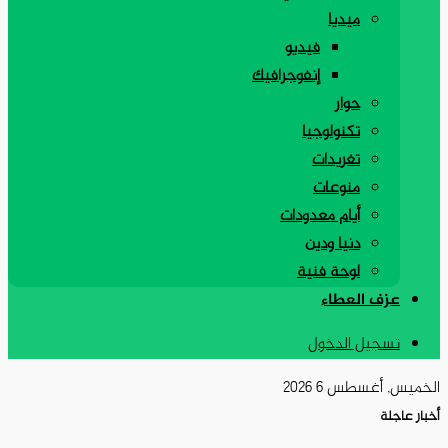
ميديا
فيديو
إنفوجرافيك
حوار
تكنولوجيا
تغريدات
منوعات
أيام معدودات
دنيا ودين
لوحة فنية
عزف العطاء
تسجيل الدخول
الخميس, أغسطس 6 2026
أخبار عاجلة