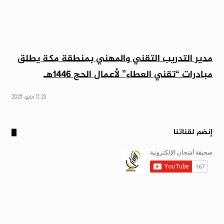
مدير التدريب التقني والمهني بمنطقة مكة يطلق
مبادرات “تقني العطاء” لأعمال الحج 1446هـ
23 مايو، 2025
إنضم لقناتنا