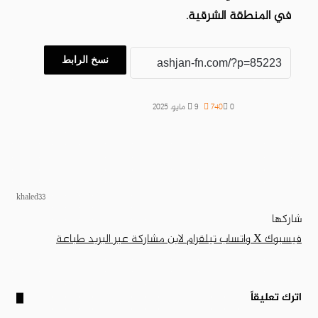
في المنطقة الشرقية.
نسخ الرابط
0
740
9 مايو، 2025
khaled33
شاركها
فيسبوك
‫X
واتساب
تيلقرام
لاين
مشاركة عبر البريد
طباعة
اترك تعليقاً