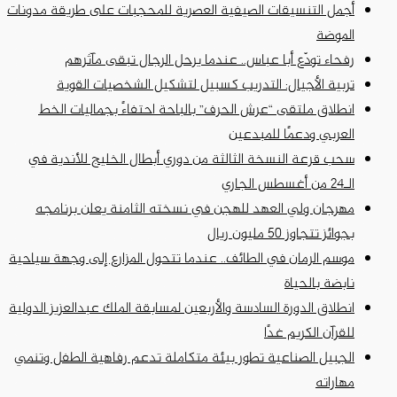
أجمل التنسيقات الصيفية العصرية للمحجبات على طريقة مدونات
الموضة
رفحاء تودّع أبا عباس.. عندما يرحل الرجال تبقى مآثرهم
تربية الأجيال: التدريب كسبيل لتشكيل الشخصيات القوية
انطلاق ملتقى “عرش الحرف” بالباحة احتفاءً بجماليات الخط
العربي ودعمًا للمبدعين
سحب قرعة النسخة الثالثة من دوري أبطال الخليج للأندية في
الـ24 من أغسطس الجاري
مهرجان ولي العهد للهجن في نسخته الثامنة يعلن برنامجه
بجوائز تتجاوز 50 مليون ريال
موسم الرمان في الطائف.. عندما تتحول المزارع إلى وجهة سياحية
نابضة بالحياة
انطلاق الدورة السادسة والأربعين لمسابقة الملك عبدالعزيز الدولية
للقرآن الكريم غدًا
الجبيل الصناعية تطور بيئة متكاملة تدعم رفاهية الطفل وتنمي
مهاراته