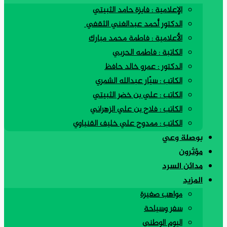
الإعلامية : فايزة حامد الثبيتي
الدكتور أحمد عبدالغني الثقفي
الأعلامية : فاطمة محمد مبارك
الكاتبة : فاطمه الحربي
الدكتور : عمرو خالد حافظ
الكاتب : سيّار عبدالله الشمري
الكاتب : علي بن خضر الثبيتي
الكاتب : فلاح بن علي الزهراني
الكاتب : ممدوح علي خليف القنياوي
بوصلة وعي
مؤثرون
مدائن السرد
المزيد
مواهب صغيرة
سفر وسياحة
اليوم الوطني