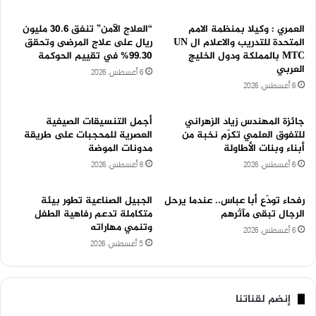
العمري : وكيلا بمنظمة الامم
“العلاج الآمن” تنفق 30.6 مليون
المتحدة للتدريب والاعلام ال UN
ريال على علاج المرضى وتحقق
MTC بالمملكة ودول الخليج
99.30% في تقييم الحوكمة
العربي
6 أغسطس، 2026
6 أغسطس، 2026
جائزة المهندس زياد الزهراني
أجمل التنسيقات الصيفية
للتفوق العلمي تكرّم نخبة من
العصرية للمحجبات على طريقة
أبناء وبنات الأطاولة
مدونات الموضة
6 أغسطس، 2026
6 أغسطس، 2026
رفحاء تودّع أبا عباس.. عندما يرحل
الجبيل الصناعية تطور بيئة
الرجال تبقى مآثرهم
متكاملة تدعم رفاهية الطفل
وتنمي مهاراته
6 أغسطس، 2026
5 أغسطس، 2026
إنضم لقناتنا