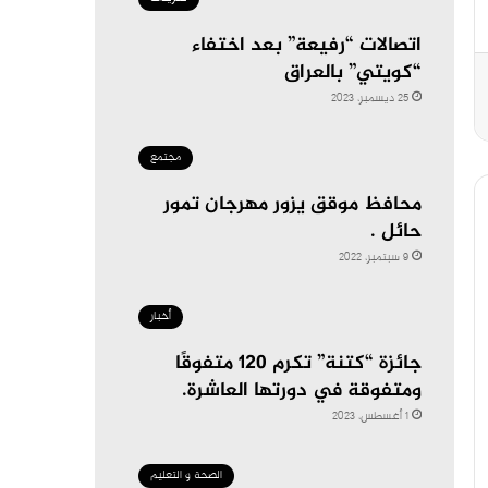
اتصالات “رفيعة” بعد اختفاء
“كويتي” بالعراق
25 ديسمبر، 2023
مجتمع
محافظ موقق يزور مهرجان تمور
حائل .
9 سبتمبر، 2022
أخبار
جائزة “كتنة” تكرم 120 متفوقًا
ومتفوقة في دورتها العاشرة.
1 أغسطس، 2023
الصحة و التعليم