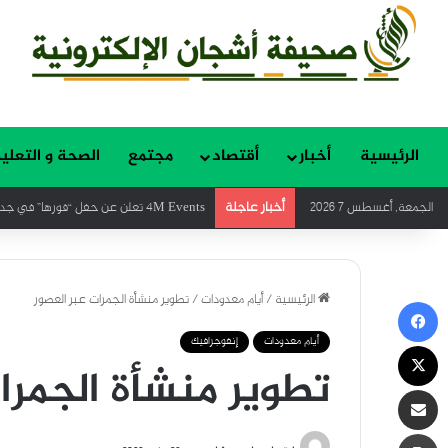
الرئيسية
أخبار
أقتصاد
مجتمع
الصحة و التعلي
أخبار عاجلة
الجمعة, أغسطس 7 2026
مؤثّرون: الشخصيات التي تقود التحوّل وتصنع
الرئيسية
/
أيام معدودات
/
تطوير منشأة الجمرات عبر العصور
فيسبوك
أيام معدودات
إنفوجرافيك
‫X
تطوير منشأة الجمرا
مشاركة عبر البريد
طباعة