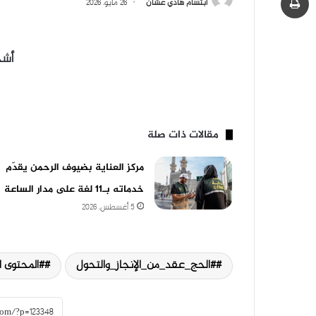
ابتسام هادي عشان
26 مايو، 2026
أشج
مقالات ذات صلة
مركز العناية بضيوف الرحمن يقدّم
خدماته بـ11 لغة على مدار الساعة
5 أغسطس، 2026
#الحج_عقد_من_الإنجاز_والتحول
#المحتوى ا