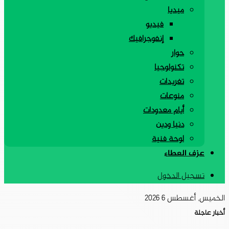
ميديا
فيديو
إنفوجرافيك
حوار
تكنولوجيا
تغريدات
منوعات
أيام معدودات
دنيا ودين
لوحة فنية
عزف العطاء
تسجيل الدخول
الخميس, أغسطس 6 2026
أخبار عاجلة