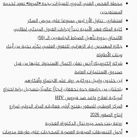
محطة الفحص الفني الدوري للسيارات بجدة «المروة» تعود لخدمة
المستفيدين
استشاري : تناول الأرز ليس ممنوعا على مريض السكر
كلية الملك فهد الأمنية تبدأ إجراءات القبول المبدئي لطالبي
الالتحاق بدورة تأهيل الضباط الجامعيين الـ (56)
جائزة المهندس زياد الزهراني للتفوق العلمي تكرّم نخبة من أبناء
وبنات الأطاولة
شركة إلكترونيك آرتس تعلن اكتمال الاستحواذ عليها من قبل
صندوق الاستثمارات العامة
ابن خلدون وإميل دوركايم: رواد علم الاجتماع وأفكارهم
باحثتان من جامعة جدة تحققان إنجازًا عالميًا بتسجيل براءة اختراع
أمريكية لعلاج واعد ضد فيروس HIV
المركز الوطني للصقور يفتتح أولى فعالياته المزاد الدولي لمزارع
إنتاج الصقور 2026
روعة بنت حمد ميره تنال الدكتوراه الفخرية
أجمل التنسيقات الصيفية العصرية للمحجبات على طريقة مدونات