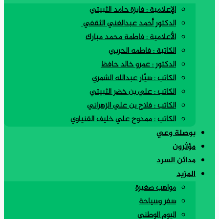
الإعلامية : فايزة حامد الثبيتي
الدكتور أحمد عبدالغني الثقفي
الأعلامية : فاطمة محمد مبارك
الكاتبة : فاطمه الحربي
الدكتور : عمرو خالد حافظ
الكاتب : سيّار عبدالله الشمري
الكاتب : علي بن خضر الثبيتي
الكاتب : فلاح بن علي الزهراني
الكاتب : ممدوح علي خليف القنياوي
بوصلة وعي
مؤثرون
مدائن السرد
المزيد
مواهب صغيرة
سفر وسياحة
اليوم الوطني