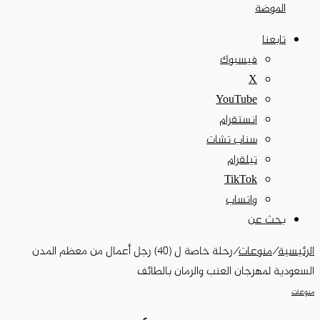
الموضة
تابعنا
فيسبوك
‫X
‫YouTube
انستقرام
سناب تشات
تيلقرام
‫TikTok
واتساب
بحث عن
الرئيسية
/
منوعات
/
رحلة خاصة ل (40) رجل أعمال من معظم المدن
السعودية لمهرجان العنب والرمان بالطائف
منوعات