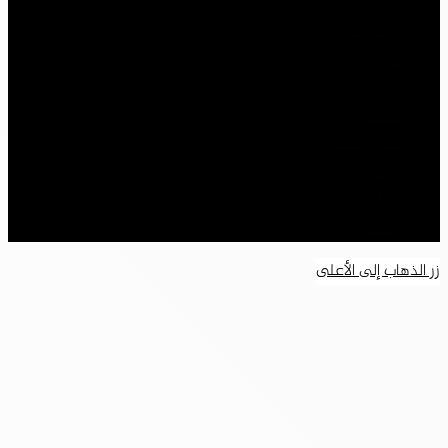
فيسبوك
‫X
‫YouTube
انستقرام
سناب تشات
تيلقرام
‫TikTok
واتساب
زر الذهاب إلى الأعلى