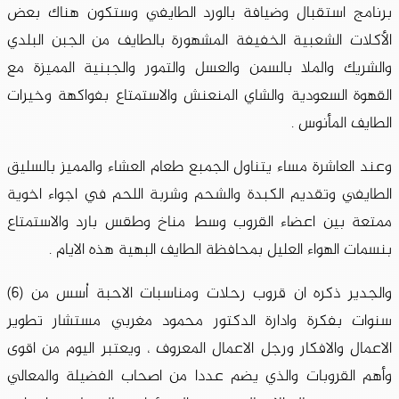
برنامج استقبال وضيافة بالورد الطايفي وستكون هناك بعض
الأكلات الشعبية الخفيفة المشهورة بالطايف من الجبن البلدي
والشريك والملا بالسمن والعسل والتمور والجبنية المميزة مع
القهوة السعودية والشاي المنعنش والاستمتاع بفواكهة وخيرات
الطايف المأنوس .
وعند العاشرة مساء يتناول الجمبع طعام العشاء والمميز بالسليق
الطايفي وتقديم الكبدة والشحم وشربة اللحم في اجواء اخوية
ممتعة بين اعضاء القروب وسط مناخ وطقس بارد والاستمتاع
بنسمات الهواء العليل بمحافظة الطايف البهية هذه الايام .
والجدير ذكره ان قروب رحلات ومناسبات الاحبة اُسس من (6)
سنوات بفكرة وادارة الدكتور محمود مغربي مستشار تطوير
الاعمال والافكار ورجل الاعمال المعروف ، ويعتبر اليوم من اقوى
وأهم القروبات والذي يضم عددا من اصحاب الفضيلة والمعالي