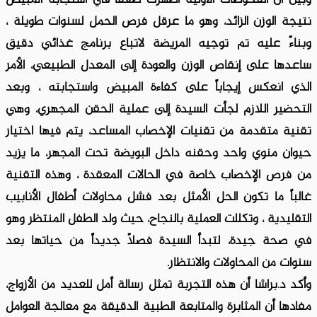
نتيجة الوزن الزائد، وهو ما عرقل فرص الحمل لسنوات طويلة ،
وبناءً عليه تم توجيه المريضة لاتباع برنامج غذائي دقيق
ساعدها على إنقاص الوزن والعودة إلى المعدل الطبيعي، الأمر
الذي انعكس إيجاباً على كفاءة المبيض واستجابته ، وبعد
التحضير اللازم لجأت السيدة إلى عملية الحقن المجهري، وهي
تقنية متقدمة من تقنيات الإخصاب المساعد، يتم فيها اختيار
حيوان منوي واحد وحقنه داخل البويضة تحت المجهر، ما يزيد
من فرص الإخصاب خاصة في الحالات المعقدة ، وهذه التقنية
غالباً ما تكون الحل الأمثل بعد فشل محاولات أطفال الأنابيب
التقليدية ، وتكللت العملية بالنجاح، حيث ولد الطفل المنتظر وهو
في صحة جيدة، لتبدأ السيدة فصلاً جديداً من حياتها بعد
سنوات من المحاولات والانتظار.
وأكد د.براشا أن هذه التجربة تمثل رسالة أمل للعديد من الأزواج،
مفادها أن المثابرة والمتابعة الطبية الدقيقة مع معالجة العوامل