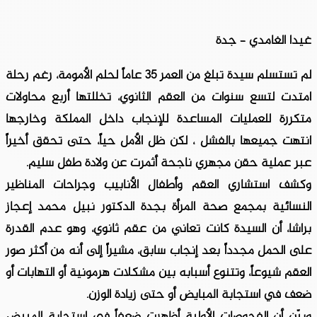
غيدا الغامدي – جدة
لم تستسلم سيدة تبلغ من العمر 35 عاماً لحلم الأمومة، رغم رحلة
امتدت لتسع سنوات من العقم الثانوي، تخللتها أربع محاولات
متكررة للعمليات المساعدة للإنجاب داخل المملكة وخارجها
انتهت جميعها بالفشل ، لكن ظل الأمل حياً، حتى تحقق أخيراً
عبر عملية حقن مجهري ناجحة أثمرت عن ولادة طفل سليم.
وكشف استشاري العقم وأطفال الأنابيب وجراحات المناظير
النسائية بمجمع صحة المرأة بجدة الدكتور نبيل محمد إعجاز
براشا، أن السيدة كانت تعاني من عقم ثانوي، وهو عدم القدرة
على الحمل مجدداً بعد إنجاب سابق، مشيراً إلى أنه من أكثر صور
العقم شيوعاً، وتتنوع أسبابه بين مشكلات هرمونية أو التهابات أو
ضعف في استجابة المبايض أو حتى زيادة الوزن.
وبيّن أن الفحوصات الأولية أظهرت ضعفاً في استجابة المبيض