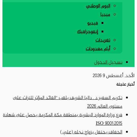
اليوم الوطني
ميديا
فيديو
إنفوجرافيك
تغريدات
أيام معدودات
تسجيل الدخول
الأحد, أغسطس 9 2026
أخبار عاجلة
تكريم السفير د . داليا الشريف بلقب “القائد المؤثر للتراث على
مستوى العالم 2026
فرع وزارة الموارد البشرية بمنطقة مكة المكرمة يحصل على شهادة
ISO 9001:2015
الحفاف يحتفل بزواج نجله (علي )