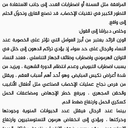
المرافقة مثل السمنة أو اضطرابات الغدد، إلى جانب الاستفادة من
التطور الكبير في تقنيات الإخصاب، قد تصنع الفارق وتحوّل الحلم
إلى واقع.
وخلص د.براشا إلى القول:
الوزن الزائد يعتبر من أبرز العوامل التي تؤثر على الخصوبة عند
النساء والرجال على حد سواء، إذ يؤدي تراكم الدهون إلى خلل في
التوازن الهرموني واضطراب وظائف الجهاز التناسلي ، فعند النساء
يسبب اضطراب التبويض وعدم انتظام الدورة الشهرية ، ويزيد من
شدة أعراض تكيس المبايض، وهو أحد أهم أسباب العقم ، ويقلل
من فرص نجاح عمليات الإخصاب الصناعي مثل أطفال الأنابيب
والحقن المجهري ، ويرفع خطر الإجهاض ومضاعفات الحمل
كسكري الحمل وارتفاع ضغط الدم.
بينما عند الرجال فيقلل عدد الحيوانات المنوية وجودتها
وحركتها ، ويؤدي إلى انخفاض هرمون التستوستيرون وارتفاع