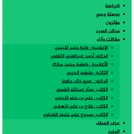
الرياضة
بوصلة وعي
مؤثرون
مدائن السرد
مقالات وآراء
الإعلامية : فايزة حامد الثبيتي
الدكتور أحمد عبدالغني الثقفي
الأعلامية : فاطمة محمد مبارك
الكاتبة : فاطمه الحربي
الدكتور : عمرو خالد حافظ
الكاتب : سيّار عبدالله الشمري
الكاتب : علي بن خضر الثبيتي
الكاتب : فلاح بن علي الزهراني
الكاتب : ممدوح علي خليف القنياوي
عزف العطاء
المزيد