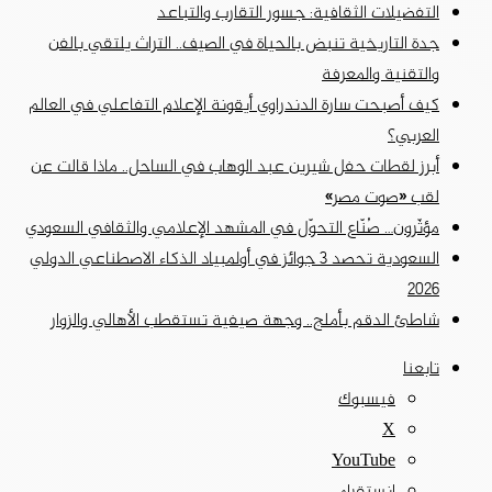
التفضيلات الثقافية: جسور التقارب والتباعد
جدة التاريخية تنبض بالحياة في الصيف.. التراث يلتقي بالفن
والتقنية والمعرفة
كيف أصبحت سارة الدندراوي أيقونة الإعلام التفاعلي في العالم
العربي؟
أبرز لقطات حفل شيرين عبد الوهاب في الساحل.. ماذا قالت عن
لقب «صوت مصر»
مؤثّرون… صُنّاع التحوّل في المشهد الإعلامي والثقافي السعودي
السعودية تحصد 3 جوائز في أولمبياد الذكاء الاصطناعي الدولي
2026
شاطئ الدقم بأملج.. وجهة صيفية تستقطب الأهالي والزوار
تابعنا
فيسبوك
‫X
‫YouTube