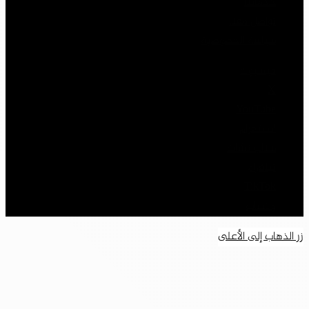
خدماتنا
تواصل معنا
سياسة الخصوصية
فيسبوك
‫X
‫YouTube
انستقرام
سناب تشات
تيلقرام
‫TikTok
واتساب
زر الذهاب إلى الأعلى