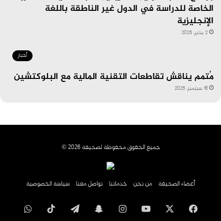
الخاصة للدراسة في الدول غير الناطقة باللغة
الإنجليزية
2 يناير، 2025
أخبار
مُتمم يناقش تقاطعات التقنية المالية مع البلوكتشين
18 سبتمبر، 2025
جميع الحقوق محفوظة لصحيفة 2026 ©
أعضاء الصحيفة
من نحن
خدماتنا
تواصل معنا
سياسة الخصوصية
فيسبوك
‫X
‫YouTube
انستقرام
سناب
تيلقرام
‫TikTok
واتساب