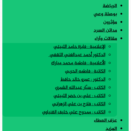
الرياضة
بوصلة وعي
مؤثرون
مدائن السرد
مقالات وآراء
الإعلامية : فايزة حامد الثبيتي
الدكتور أحمد عبدالغني الثقفي
الأعلامية : فاطمة محمد مبارك
الكاتبة : فاطمه الحربي
الدكتور : عمرو خالد حافظ
الكاتب : سيّار عبدالله الشمري
الكاتب : علي بن خضر الثبيتي
الكاتب : فلاح بن علي الزهراني
الكاتب : ممدوح علي خليف القنياوي
عزف العطاء
المزيد