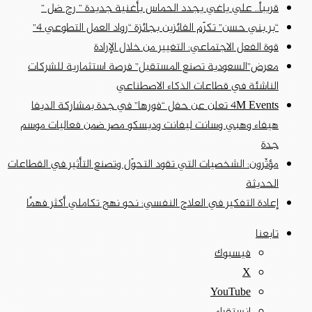
قريباً.. علي ياغي يجدد الحماس بأغنية جديدة ” رح ضل ”
“بر بني حسن” تكرّم الفائزين بجائزة “رواد العمل التطوعي 4”
قوة الفعل الاجتماعي: التغيير من خلال الإرادة
معرض”السعودية تصنع المستقبل” فرصة استثمارية للشركات
الناشئة في قطاعات الذكاء الاصطناعي
4M Events تعلن عن حفل “فورها” في جدة بمشاركة الديفا
هيفاء وهبي وسانت ليفانت وديسكو مصر ضمن فعاليات موسم
جدة
مؤثّرون: الشخصيات التي تقود التحوّل وتصنع التأثير في القطاعات
الحديثة
إعادة التفكير في العلاج النفسي: نحو نهج تكاملي أكثر فهمًا
تابعنا
فيسبوك
‫X
‫YouTube