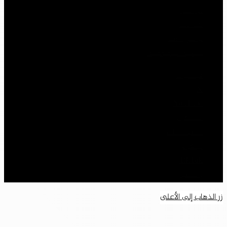
من نحن
خدماتنا
تواصل معنا
سياسة الخصوصية
فيسبوك
‫X
‫YouTube
انستقرام
سناب تشات
تيلقرام
‫TikTok
واتساب
زر الذهاب إلى الأعلى