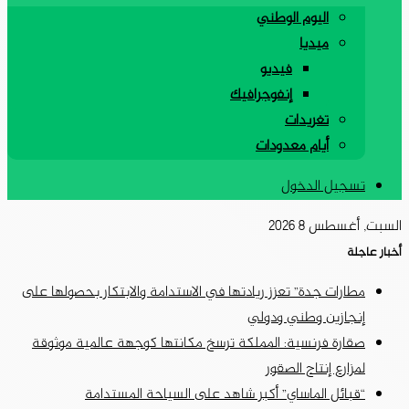
اليوم الوطني
ميديا
فيديو
إنفوجرافيك
تغريدات
أيام معدودات
تسجيل الدخول
السبت, أغسطس 8 2026
أخبار عاجلة
مطارات جدة” تعزز ريادتها في الاستدامة والابتكار بحصولها على
إنجازين وطني ودولي
صقارة فرنسية: المملكة ترسخ مكانتها كوجهة عالمية موثوقة
لمزارع إنتاج الصقور
“قبائل الماساي” أكبر شاهد على السياحة المستدامة