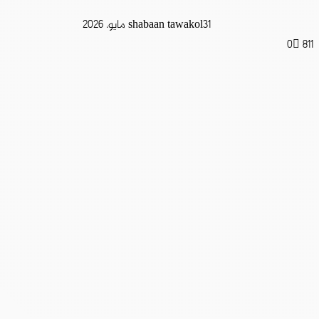
31 مايو، 2026
shabaan tawakol
0
811