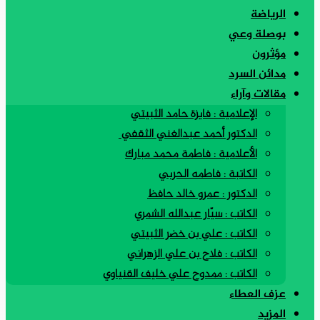
الرياضة
بوصلة وعي
مؤثرون
مدائن السرد
مقالات وآراء
الإعلامية : فايزة حامد الثبيتي
الدكتور أحمد عبدالغني الثقفي
الأعلامية : فاطمة محمد مبارك
الكاتبة : فاطمه الحربي
الدكتور : عمرو خالد حافظ
الكاتب : سيّار عبدالله الشمري
الكاتب : علي بن خضر الثبيتي
الكاتب : فلاح بن علي الزهراني
الكاتب : ممدوح علي خليف القنياوي
عزف العطاء
المزيد