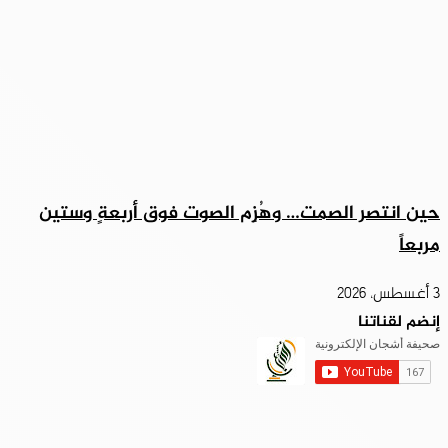
حين انتصر الصمت… وهُزِم الصوت فوق أربعةٍ وستين
مربعاً
3 أغسطس، 2026
إنضم لقناتنا