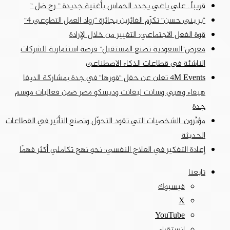
قريباً.. علي ياغي يجدد الحماس بأغنية جديدة ” رح ضل ”
“بر بني حسن” تكرّم الفائزين بجائزة “رواد العمل التطوعي 4”
قوة الفعل الاجتماعي: التغيير من خلال الإرادة
معرض”السعودية تصنع المستقبل” فرصة استثمارية للشركات
الناشئة في قطاعات الذكاء الاصطناعي
4M Events تعلن عن حفل “فورها” في جدة بمشاركة الديفا
هيفاء وهبي وسانت ليفانت وديسكو مصر ضمن فعاليات موسم
جدة
مؤثّرون: الشخصيات التي تقود التحوّل وتصنع التأثير في القطاعات
الحديثة
إعادة التفكير في العلاج النفسي: نحو نهج تكاملي أكثر فهمًا
تابعنا
فيسبوك
‫X
‫YouTube