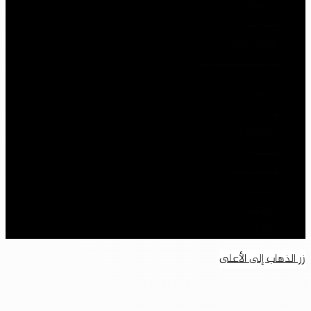
من نحن
خدماتنا
تواصل معنا
سياسة الخصوصية
فيسبوك
‫X
‫YouTube
انستقرام
سناب تشات
تيلقرام
‫TikTok
واتساب
زر الذهاب إلى الأعلى