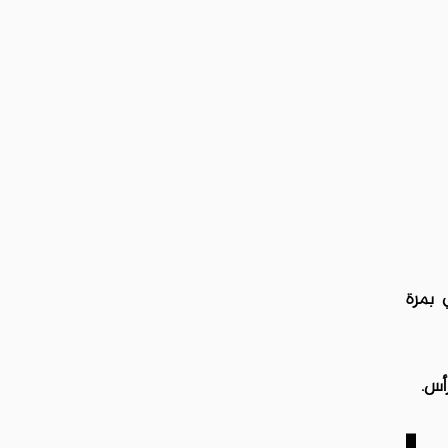
 بمرة
أس.