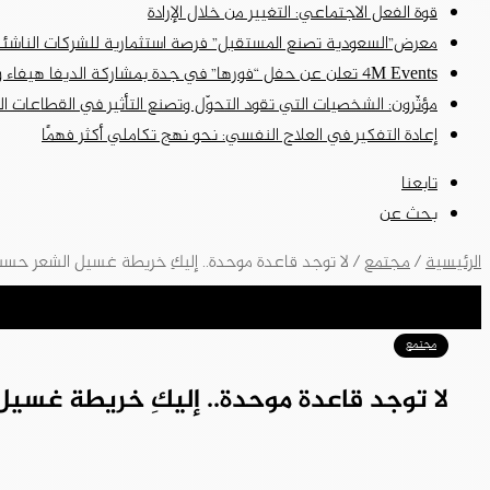
قوة الفعل الاجتماعي: التغيير من خلال الإرادة
معرض”السعودية تصنع المستقبل” فرصة استثمارية للشركات الناشئ
4M Events تعلن عن حفل “فورها” في جدة بمشاركة الديفا هيفاء وهبي وسانت ليفانت وديسكو مصر ضمن فعاليات موسم جدة
مؤثّرون: الشخصيات التي تقود التحوّل وتصنع التأثير في القطاعات ا
إعادة التفكير في العلاج النفسي: نحو نهج تكاملي أكثر فهمًا
تابعنا
بحث عن
الرئيسية
/
مجتمع
/
لا توجد قاعدة موحدة.. إليكِ خريطة غسيل الشعر حس
مجتمع
لا توجد قاعدة موحدة.. إليكِ خريطة غس