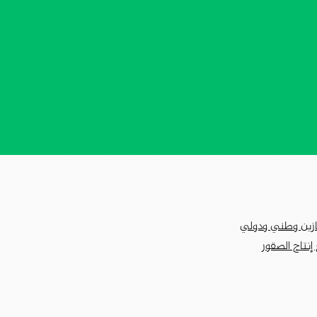
جازين وطني ودولي
إنتاج الصقور