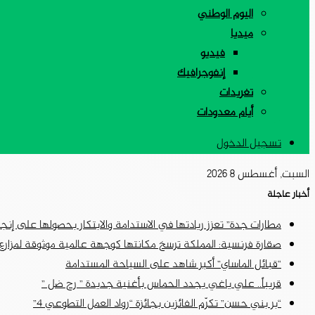
اليوم الوطني
ميديا
فيديو
إنفوجرافيك
تغريدات
أيام معدودات
تسجيل الدخول
السبت, أغسطس 8 2026
أخبار عاجلة
مطارات جدة” تعزز ريادتها في الاستدامة والابتكار بحصولها على إن
صقارة فرنسية: المملكة ترسخ مكانتها كوجهة عالمية موثوقة لمزارع 
“قبائل الماساي” أكبر شاهد على السياحة المستدامة
قريباً.. علي ياغي يجدد الحماس بأغنية جديدة ” رح ضل ”
“بر بني حسن” تكرّم الفائزين بجائزة “رواد العمل التطوعي 4”