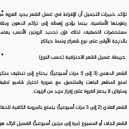
تؤكد خبيرات التجميل أن الإفراط في غسل الشعر يجرد الفروة م
رطوبتها الأساسية، بينما يؤدي إهماله إلى تراكم الدهون وبقاي
مستحضرات التصفيف. لذلك، فإن تحديد الروتين الأنسب يعتمد
بالدرجة الأولى على نوع شعركِ ونمط حياتكِ.
خريطة غسيل الشعر الاحترافية (حسب النوع)
الشعر الدهني (3 إلى 5 مرات أسبوعياً): يحتاج إلى تنظيف متكر
لمنع المظهر الباهت والملتصق، مع ضرورة اختيار شامبو لطيف
ومتوازن لا يحفز الفروة على إفراز مزيد من الزيوت.
الشعر العادي (2 إلى 3 مرات أسبوعياً): يتمتع بالمرونة الكافية للحفاظ على نظافته وترطيبه الطبيعي دون عناء.
الشعر الجاف أو المصبوغ (مرة إلى مرتين أسبوعياً): الغسيل الزائد 