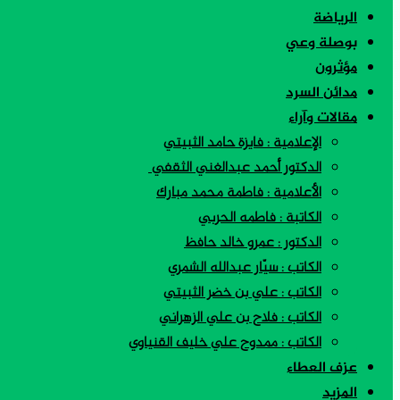
الرياضة
بوصلة وعي
مؤثرون
مدائن السرد
مقالات وآراء
الإعلامية : فايزة حامد الثبيتي
الدكتور أحمد عبدالغني الثقفي
الأعلامية : فاطمة محمد مبارك
الكاتبة : فاطمه الحربي
الدكتور : عمرو خالد حافظ
الكاتب : سيّار عبدالله الشمري
الكاتب : علي بن خضر الثبيتي
الكاتب : فلاح بن علي الزهراني
الكاتب : ممدوح علي خليف القنياوي
عزف العطاء
المزيد