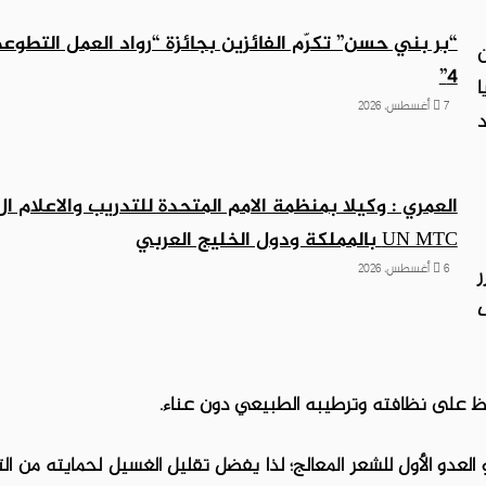
“بر بني حسن” تكرّم الفائزين بجائزة “رواد العمل التطوع
ن
4”
ا
7 أغسطس، 2026
العمري : وكيلا بمنظمة الامم المتحدة للتدريب والاعلام ال
UN MTC بالمملكة ودول الخليج العربي
6 أغسطس، 2026
ر
هو العدو الأول للشعر المعالج؛ لذا يفضل تقليل الغسيل لحمايته من ا