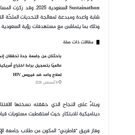
Sustainathon السعودية 
شابة واعدة ومبدعة لمعالجة التحديات الملحّة ال
وذلك بما يتماشى مع مستهدفات رؤية السعودية 2030.
مقالات ذات صلة
باحثتان من جامعة جدة تحققان إنجاز
عالميًا بتسجيل براءة اختراع أمريكية
لعلاج واعد ضد فيروس HIV
6 أغسطس، 2026
ديناميكية للابتكار، حيث استقطبت مستويات قياس
وفاز فريق “قاطرني” المكون من طلاب جامعة الإم