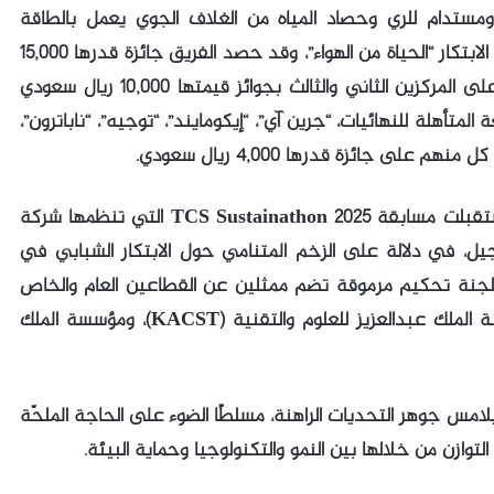
مستدام للري وحصاد المياه من الغلاف الجوي يعمل بالطاقة
الشمسية لدعم الزراعة المستدامة. يستخلص هذا الابتكار “الحياة من الهواء”، وقد حصد الفريق جائزة قدرها 15,000
ريال سعودي. فيما حصل فريقا “تفاحة” و”راوي” على المركزين الثاني والثالث بجوائز قيمتها 10,000 ريال سعودي
عة المتأهلة للنهائيات، “جرين آي”، “إيكومايند”، “توجيه”، “ناباترون”،
لى جائزة قدرها 4,000 ريال سعودي.
وفي عامها الثاني بالمملكة العربية السعودية، استقبلت مسابقة TCS Sustainathon 2025 التي تنظمها شركة
لاستشارية أكثر من 200 طلب تسجيل، في دلالة على الزخم المتنامي حول الابتكار الشبابي في
م لجنة تحكيم مرموقة تضم ممثلين عن القطاعين العام والخاص
والقطاع غير الربحي، من بينهم شركاء مثل مدينة الملك عبدالعزيز للعلوم والتقنية (KACST)، ومؤسسة الملك
 يلامس جوهر التحديات الراهنة، مسلطًا الضوء على الحاجة الملحّة
وازن من خلالها بين النمو والتكنولوجيا وحماية البيئة.