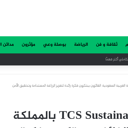
م
ثقافة و فن
الرياضة
بوصلة وعي
مؤثرون
مدائن ا
ي التاريخي ودوره في صناعة المستقبل
TCS Sustainathon  بالمملكة العربية السعودية: الفائزون يبتكرون فكرة رائدة لتعزيز الزراعة المستدامة وتحقيق الأمن
مسابقة TCS Sustainathon 2025 بالمملكة