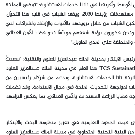
ق الأوسط وأفريقيا في تاتا للخدمات الاستشارية: “تمضي المملكة
العربية السعودية بخطى متسارعة نحو تحقيق مستهدفات رؤيتها 2030، ويقف الشباب في قلب هذا التحوّل.
TCS Sustainatho التزامنا بتمكين الشباب من خلال تزويدهم بالأدوات والإرشاد والشراكات التي
 ونحن فخورون برؤية شغفهم موجّهًا نحو قضايا الأمن الغذائي
كة والمنطقة على المدى الطويل.”
لرئيس الابتكار بمدينة الملك عبدالعزيز للعلوم والتقنية: “سعدتُ
باستضافة وإطلاق الحفل الختامي لمسابقة TCS Sustainathon هذا العام في مدينة الملك عبدالعزيز للعلوم
ركة تاتا للخدمات الاستشارية، وبدعم من شركاء رئيسيين من
شباب لمواجهة التحديات الملحة في مجال الاستدامة. وقد تضمنت
ة قضايا الزراعة المستدامة والأمن الغذائي، بما يعكس التزامهم
 “تؤكد مسابقة TCS Sustainathon على قيمة الجهود التعاونية في تعزيز منظومة البحث والابتكار،
من البنية التحتية المتطورة في مدينة الملك عبدالعزيز للعلوم