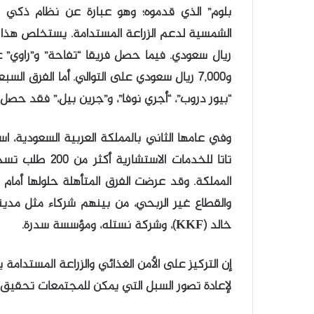
بلوم” الذي قدموه؛ وهو عبارة عن نظام ذكي و
و7,000 ريال سعودي على التوالي. أما الفرق السب
“بيور دروب”، “أجري نوفا”، و”جرين بيل،” فقد حصل كل منهم ع
تاتا للخدمات ا
المملكة. وقد عرضت الفرق المتأهلة حلولها أما
خالد (KKF)، وشركة نستله، ومؤسسة سدرة.
إن التركيز على الأمن الغذائي والزراعة المستدامة
لإعادة تصور السبل التي يمكن للمجتمعات تحقيق الت