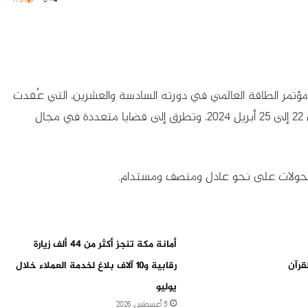
ؤتمر الطاقة العالمي في دورته السادسة والعشرين، التي عُقدت
بمدينة روتردام في مملكة هولندا خلال الفترة من 22 إلى 25 أبريل 2024، وتطرق إلى قضايا متعددة في مجال
لتحولات على نحو عادل ومنصف ومستدام.
أمانة مكة تنجز أكثر من ٤٤ ألف زيارة
قرآن
رقابية و١٠ آلاف بلاغ لخدمة العملاء خلال
يوليو
5 أغسطس، 2026