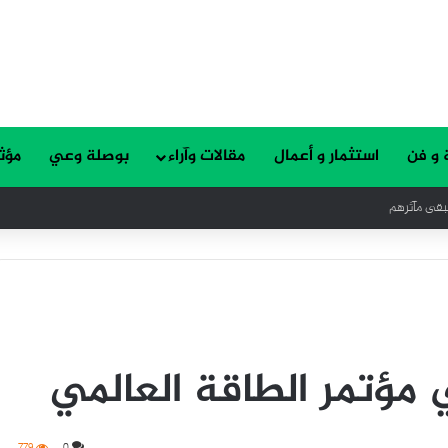
 و فن
استثمار و أعمال
مقالات وآراء
بوصلة وعي
مؤث
تبقى مآثرهم
مؤتمر الطاقة العالمي
779
0