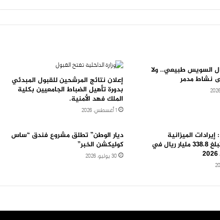
زال السويس طبيعي.. ولا
 نشاط مدمر
إعلان نتائج المرشحين للقبول المبدئي
بدورة تأهيل الضباط الجامعيين بكلية
الملك فهد الأمنية.
1 أغسطس، 2026
: إيرادات الميزانية
ديار الوطن” تطلق مشروع فندق “ساس
السعودية تبلغ 338.8 مليار ريال في
كوليكشن الخبر”
2
30 يوليو، 2026