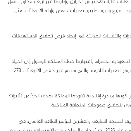
نبعاثات غازات الاحتباس الحراري وإدارتها عبر أربعة محاور تشمل
جهود تسريع وتيرة تطبيق تقنيات خفض وإزالة الانبعاثات، مثل:
مارات والتقنيات الحديثة في إيجاد فرص تحقيق المستهدفات
لسعودية الخضراء، باعتبارها خطة المملكة للوصول إلى الحياد
الصفري بحلول عام 2060، أو قبل ذلك عند نضج وتوفر التقنيات اللازمة، والتي ستتم عبر خفض الانبعاثات 278
 كونها مبادرة إقليمية تقودها المملكة بهدف الحدّ من تأثيرات
ليمي لتحقيق طموحات المنطقة المناخية.
يف النسخة السابعة والعشرين لمؤتمر الطاقة العالمي، في
العاصمة الرياض، خلال الفترة من 26 إلى 29 أكتوبر من عام 2026، حيث حازت المملكة هذه الاستضافة بترشيح من