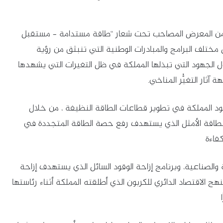
ضمن المعرض المصاحب تحت شعار “طاقة مستدامة – مستقبل
ستعرض مختلف البرامج والمبادرات الوطنية التي تنبثق من رؤية
لية حول الجهود التي تبذلها المملكة في ظل التغيرات التي يشهدها
ثار التغيُّر المناخي.
د 33 جلسة تناولت جهود المملكة في تطوير قطاعات الطاقة النظيفة ، من خلال
 الطاقة الأمثل الذي يستهدف رفع حصة الطاقة المتجددة في
والصناعية، وبرنامج إزاحة الوقود السائل الذي يستهدف إزاحة
ل 2030، كما قُدم شرح لنهج الاقتصاد الدائري للكربون الذي أطلقته المملكة أثناء رئاستها