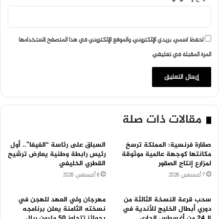
احفظ اسمي، بريدي الإلكتروني، والموقع الإلكتروني في هذا المتصفح لاستخدامها
المرة المقبلة في تعليقي.
مقالات ذات صلة
صقارة فرنسية: المملكة ترسخ
السباق على رئاسة “الفيفا”.. أول
مكانتها كوجهة عالمية موثوقة
رئيس رابطة وطنية يعارض ترشيح
لمزارع إنتاج الصقور
القطري الخليفي
7 أغسطس، 2026
6 أغسطس، 2026
سحب قرعة النسخة الثالثة من
مهرجان ولي العهد للهجن في
دوري أبطال الخليج للأندية في
نسخته الثامنة يعلن برنامجه
الـ24 من أغسطس الجاري
بجوائز تتجاوز 50 مليون ريال