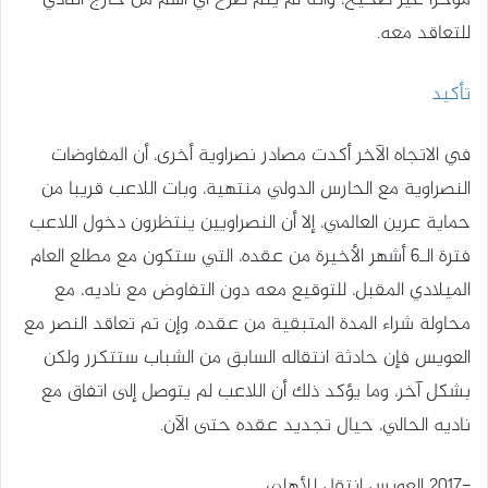
مؤخرا غير صحيح، وأنه لم يتم طرح أي اسم من خارج النادي
للتعاقد معه.
تأكيد
في الاتجاه الآخر أكدت مصادر نصراوية أخرى، أن المفاوضات
النصراوية مع الحارس الدولي منتهية، وبات اللاعب قريبا من
حماية عرين العالمي، إلا أن النصراويين ينتظرون دخول اللاعب
فترة الـ6 أشهر الأخيرة من عقده، التي ستكون مع مطلع العام
الميلادي المقبل، للتوقيع معه دون التفاوض مع ناديه، مع
محاولة شراء المدة المتبقية من عقده، وإن تم تعاقد النصر مع
العويس فإن حادثة انتقاله السابق من الشباب ستتكرر ولكن
بشكل آخر، وما يؤكد ذلك أن اللاعب لم يتوصل إلى اتفاق مع
ناديه الحالي، حيال تجديد عقده حتى الآن.
-2017 العويس انتقل للأهلي