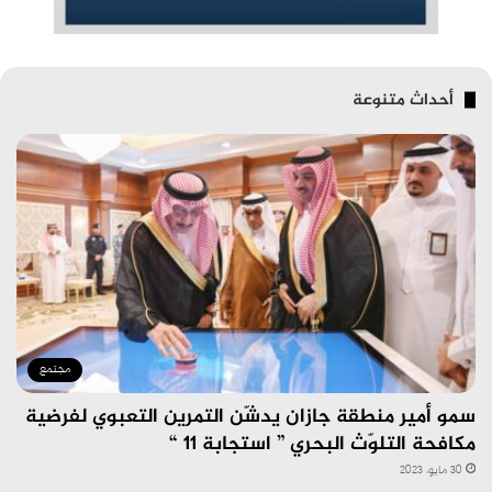
أحداث متنوعة
مجتمع
سمو أمير منطقة جازان يدشّن التمرين التعبوي لفرضية
مكافحة التلوّث البحري ” استجابة 11 “
30 مايو، 2023