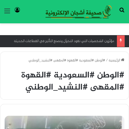
بحث عن
تسجيل ا
الق
إعادة التفكير في العلاج النفسي: نحو نهج تكاملي أكثر فهمًا
الرئيسية
/
#الوطن #السعودية #القهوة #المقهى #النشيد_الوطني
#الوطن #السعودية #القهوة
#المقهى #النشيد_الوطني