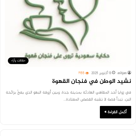
مقالات وآراء
ashjan
13 أكتوبر، 2025
1٬155
نشيد الوطن في فنجان القهوة
في زوايا أحد المقاهي الهادئة بمدينة جدة، وبين أروقة البهو الذي يعجّ برائحة
البن، تبدأ قصة لا تشبه القصص المعتادة.…
أكمل القراءة »