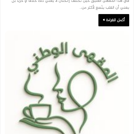
في هذا المقهى العتيق حين تختلف رائحتان لا يعني ذلك خلافًا أو حربًا بل
يعني أن القلب يتّسع لأكثر من…
أكمل القراءة »