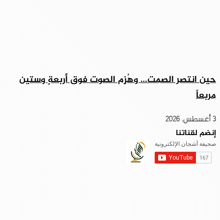
حين انتصر الصمت… وهُزِم الصوت فوق أربعةٍ وستين
مربعاً
3 أغسطس، 2026
إنضم لقناتنا