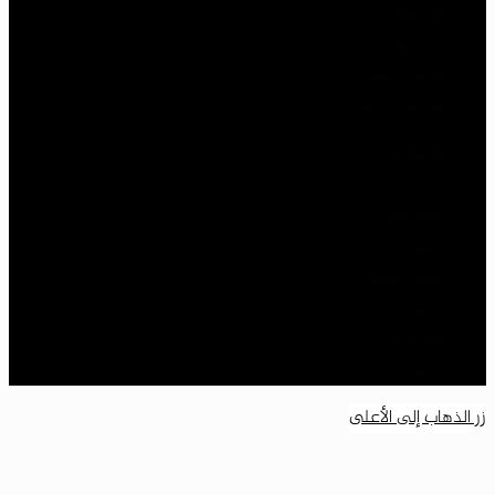
من نحن
خدماتنا
تواصل معنا
سياسة الخصوصية
فيسبوك
‫X
‫YouTube
انستقرام
سناب تشات
تيلقرام
‫TikTok
واتساب
زر الذهاب إلى الأعلى