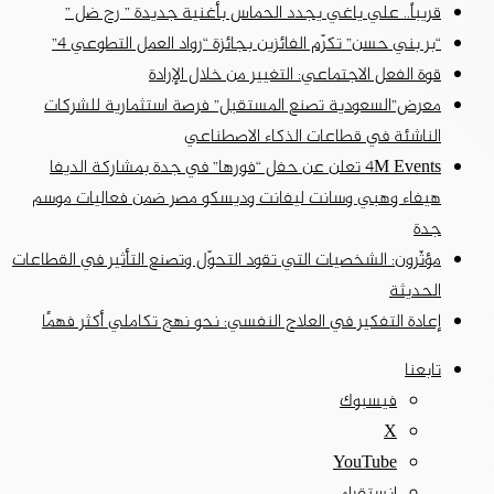
قريباً.. علي ياغي يجدد الحماس بأغنية جديدة ” رح ضل ”
“بر بني حسن” تكرّم الفائزين بجائزة “رواد العمل التطوعي 4”
قوة الفعل الاجتماعي: التغيير من خلال الإرادة
معرض”السعودية تصنع المستقبل” فرصة استثمارية للشركات
الناشئة في قطاعات الذكاء الاصطناعي
4M Events تعلن عن حفل “فورها” في جدة بمشاركة الديفا
هيفاء وهبي وسانت ليفانت وديسكو مصر ضمن فعاليات موسم
جدة
مؤثّرون: الشخصيات التي تقود التحوّل وتصنع التأثير في القطاعات
الحديثة
إعادة التفكير في العلاج النفسي: نحو نهج تكاملي أكثر فهمًا
تابعنا
فيسبوك
‫X
‫YouTube