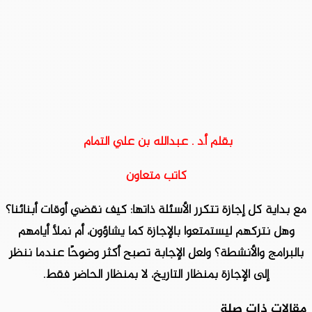
بقلم أ.د . عبدالله بن علي التمام
كاتب متعاون
مع بداية كل إجازة تتكرر الأسئلة ذاتها: كيف نقضي أوقات أبنائنا؟
وهل نتركهم ليستمتعوا بالإجازة كما يشاؤون، أم نملأ أيامهم
بالبرامج والأنشطة؟ ولعل الإجابة تصبح أكثر وضوحًا عندما ننظر
إلى الإجازة بمنظار التاريخ، لا بمنظار الحاضر فقط.
مقالات ذات صلة