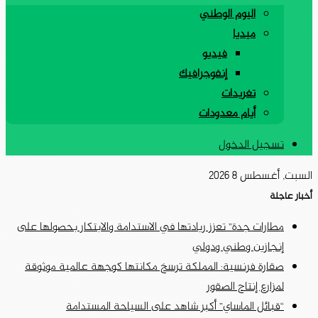
اليوم الوطني
ميديا
فيديو
إنفوجرافيك
تغريدات
أيام معدودات
تسجيل الدخول
السبت, أغسطس 8 2026
أخبار عاجلة
مطارات جدة” تعزز ريادتها في الاستدامة والابتكار بحصولها على
إنجازين وطني ودولي
صقارة فرنسية: المملكة ترسخ مكانتها كوجهة عالمية موثوقة
لمزارع إنتاج الصقور
“قبائل الماساي” أكبر شاهد على السياحة المستدامة