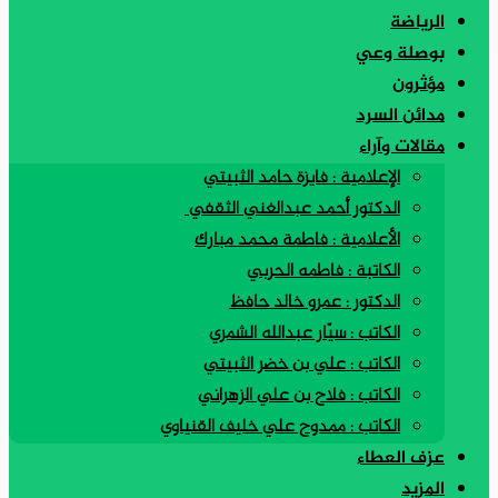
الرياضة
بوصلة وعي
مؤثرون
مدائن السرد
مقالات وآراء
الإعلامية : فايزة حامد الثبيتي
الدكتور أحمد عبدالغني الثقفي
الأعلامية : فاطمة محمد مبارك
الكاتبة : فاطمه الحربي
الدكتور : عمرو خالد حافظ
الكاتب : سيّار عبدالله الشمري
الكاتب : علي بن خضر الثبيتي
الكاتب : فلاح بن علي الزهراني
الكاتب : ممدوح علي خليف القنياوي
عزف العطاء
المزيد