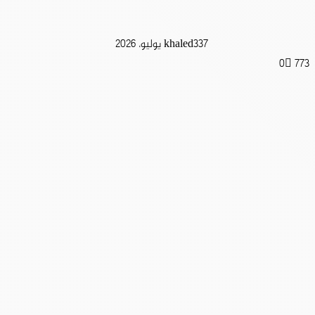
7 يوليو، 2026
khaled33
0
773