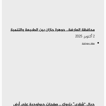
محافظة العارضة.. جوهرة جازان بين الطبيعة والتنمية
2 أكتوبر، 2025
سفر وسياحة
جبال “شقري” بتبوك .. صفحات جيولوجية على أرض