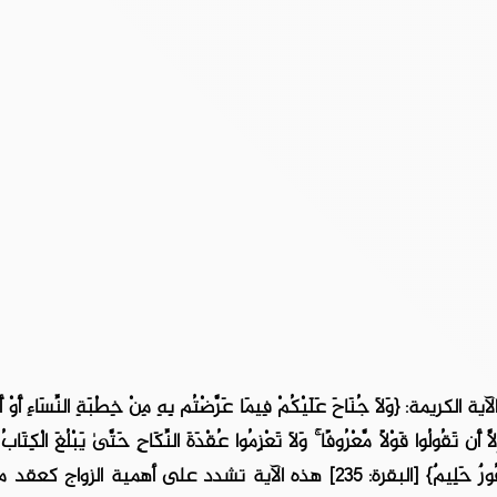
َا جُنَاحَ عَلَيْكُمْ فِيمَا عَرَّضْتُم بِهِ مِنْ خِطْبَةِ النِّسَاءِ أَوْ أَكْ
َا أَن تَقُولُوا قَوْلًا مَّعْرُوفًا ۚ وَلَا تَعْزِمُوا عُقْدَةَ النِّكَاحِ حَتَّىٰ يَبْلُغَ الْكِتَابُ أ
وَاعْلَمُوا أَنَّ اللَّهَ يَعْلَمُ مَا فِي أَنفُسِكُمْ فَاحْذَرُوهُ ۚ وَاعْلَمُوا أَنَّ اللَّهَ غَفُورٌ حَلِيمٌ} [البقرة: 235] هذه الآية تشدد على أه