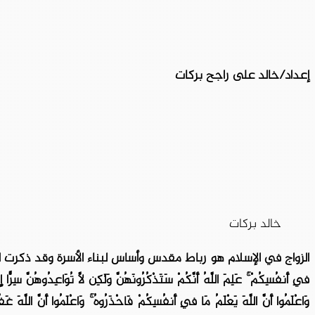
إعداد/خالد على راجح بركات
خالد بركات
الزواج في الإسلام هو رباط مقدس وأساس لبناء الأسرة وقد ذكرت الآية الكريمة: {وَل
فِي أَنفُسِكُمْ ۚ عَلِمَ اللَّهُ أَنَّكُمْ سَتَذْكُرُونَهُنَّ وَلَٰكِن لَّا تُوَاعِدُوهُنَّ سِرًّا إِلّ