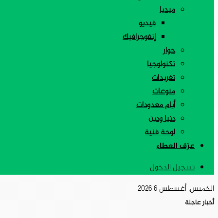
ميديا
فيديو
إنفوجرافيك
حوار
تكنولوجيا
تغريدات
منوعات
أيام معدودات
دنيا ودين
لوحة فنية
عزف العطاء
تسجيل الدخول
الخميس, أغسطس 6 2026
أخبار عاجلة