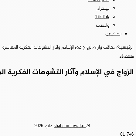
سناب تشات
تيلقرام
‫TikTok
واتساب
بحث عن
الرئيسية
/
مقالات وآراء
/
الزواج في الإسلام وآثار التشوهات الفكرية المعاصرة
مقالات وآراء
الزواج في الإسلام وآثار التشوهات الفكرية ال
28 مايو، 2026
shabaan tawakol
0
746