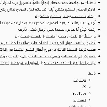
باحثتان من جامعة جدة تحققان إنجازًا عالميًا بتسجيل براءة اختراع أ
المركز الوطني للصقور يفتتح أولى فعالياته المزاد الدولي لمزارع إنتاج الص
روعة بنت حمد ميره تنال الدكتوراه الفخرية
أجمل التنسيقات الصيفية العصرية للمحجبات على طريقة مدونات ا
رفحاء تودّع أبا عباس.. عندما يرحل الرجال تبقى مآثرهم
تربية الأجيال: التدريب كسبيل لتشكيل الشخصيات القوية
انطلاق ملتقى “عرش الحرف” بالباحة احتفاءً بجماليات الخط العربي 
سحب قرعة النسخة الثالثة من دوري أبطال الخليج للأندية في الـ24 من أغسطس الجاري
مهرجان ولي العهد للهجن في نسخته الثامنة يعلن برنامجه بجوائز تتجاوز 50 مل
موسم الرمان في الطائف.. عندما تتحول المزارع إلى وجهة سياحية نا
تابعنا
فيسبوك
‫X
‫YouTube
انستقرام