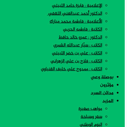
الإعلامية : فايزة حامد الثبيتي
الدكتور أحمد عبدالغني الثقفي
الأعلامية : فاطمة محمد مبارك
الكاتبة : فاطمه الحربي
الدكتور : عمرو خالد حافظ
الكاتب : سيّار عبدالله الشمري
الكاتب : علي بن خضر الثبيتي
الكاتب : فلاح بن علي الزهراني
الكاتب : ممدوح علي خليف القنياوي
بوصلة وعي
مؤثرون
مدائن السرد
المزيد
مواهب صغيرة
سفر وسياحة
اليوم الوطني