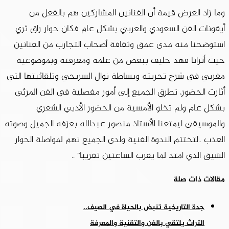
وما زاد العرض قيمة أن الفنانين المشاركين هم بالفعل من
أيقونات الفن السعودي والعربي بشكل عام فكان حوار راق ثري
استوضحنا منه مدى عمق وثقافة أصحاب التجارب من الفنانين
حيث أثرانا فهد خليف ببعض من علمه ومعرفته وبموضوعية
مغربي في شرح تجربته وبساطة نوال السريحي وتلقائيتها التي
أثارت الحضور، تطرق الجميع إلى أمور مفصلية في الفن المرئي
بشكل عام ولم تخلو الأمسية من الحضور الأدبي الشعري
والموسيقى ليمتعنا الأستاذ منصور عبدالله بعزفه الجميل وصوته
العذب ..لتختتم الندوة الفنية ولدى الجميع نهم لمواصلة الحوار
الشيق الذي امتد لما يقرب الساعتين تقريبا” ..
مقالات ذات صلة
جدة التاريخية تنبض بالحياة في الصيف..
التراث يلتقي بالفن والتقنية والمعرفة