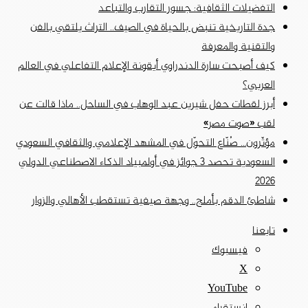
التفضيلات الثقافية: جسور التقارب والتباعد
جدة التاريخية تنبض بالحياة في الصيف.. التراث يلتقي بالفن
والتقنية والمعرفة
كيف أصبحت سارة الدندراوي أيقونة الإعلام التفاعلي في العالم
العربي؟
أبرز لقطات حفل شيرين عبد الوهاب في الساحل.. ماذا قالت عن
لقب «صوت مصر»
مؤثّرون… صُنّاع التحوّل في المشهد الإعلامي والثقافي السعودي
السعودية تحصد 3 جوائز في أولمبياد الذكاء الاصطناعي الدولي
2026
شاطئ الدقم بأملج.. وجهة صيفية تستقطب الأهالي والزوار
تابعنا
فيسبوك
‫X
‫YouTube