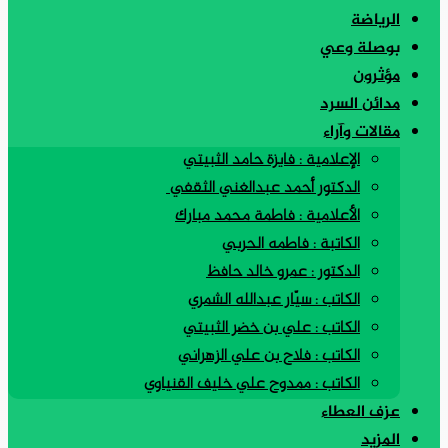
الرياضة
بوصلة وعي
مؤثرون
مدائن السرد
مقالات وآراء
الإعلامية : فايزة حامد الثبيتي
الدكتور أحمد عبدالغني الثقفي
الأعلامية : فاطمة محمد مبارك
الكاتبة : فاطمه الحربي
الدكتور : عمرو خالد حافظ
الكاتب : سيّار عبدالله الشمري
الكاتب : علي بن خضر الثبيتي
الكاتب : فلاح بن علي الزهراني
الكاتب : ممدوح علي خليف القنياوي
عزف العطاء
المزيد