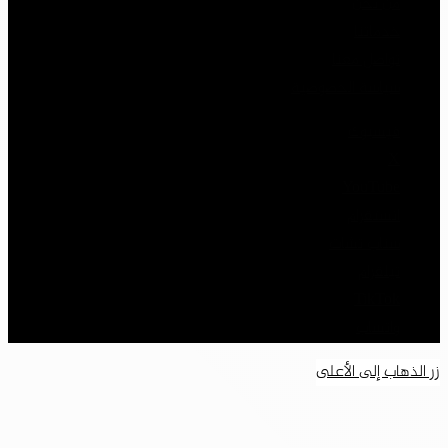
من نحن
خدماتنا
تواصل معنا
سياسة الخصوصية
فيسبوك
‫X
‫YouTube
انستقرام
سناب تشات
تيلقرام
‫TikTok
واتساب
زر الذهاب إلى الأعلى