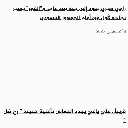
رامي صبري يعود إلى جدة بعد عام.. و”القمر” يختبر
نجاحه لأول مرة أمام الجمهور السعودي
8 أغسطس، 2026
قريباً.. علي ياغي يجدد الحماس بأغنية جديدة ” رح ضل
”