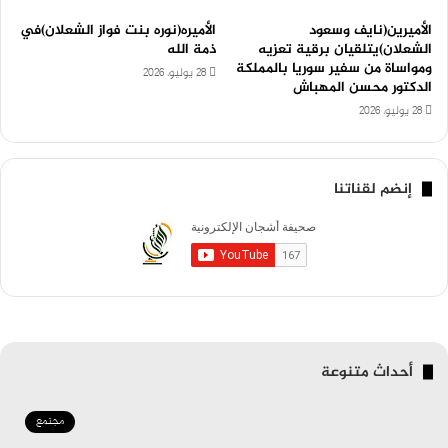
الأميرين(نايف وسعود
الأميره(نوره بنت فواز الشعلان)في
الشعلان)يتلقيان برقية تعزيه
ذمة الله
ومواساة من سفير سوريا بالمملكة
28 يوليو، 2026
الدكتور محسن المهباش
28 يوليو، 2026
إنضم لقناتنا
أحداث متنوعة
مجتمع