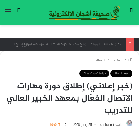
بحث عن
تسجيل ا
الق
“قبائل الماساي” أكبر شاهد على السياحة المستدامة
الرئيسية
/
عزف العطاء
عزف العطاء
مبادرات ومشاركات
(خبر إعلاني) إطلاق دورة مهارات
الاتصال الفعّال بمعهد الخبير العالي
للتدريب
shabaan tawakol
25 يناير، 2026
0
1٬040