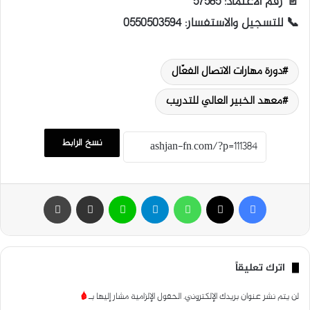
📄 رقم الاعتماد: 57585
📞 للتسجيل والاستفسار: 0550503594
دورة مهارات الاتصال الفعّال
معهد الخبير العالي للتدريب
نسخ الرابط
فيسبوك
‫X
واتساب
تيلقرام
لاين
مشاركة عبر البريد
طباعة
اترك تعليقاً
لن يتم نشر عنوان بريدك الإلكتروني.
الحقول الإلزامية مشار إليها بـ
*