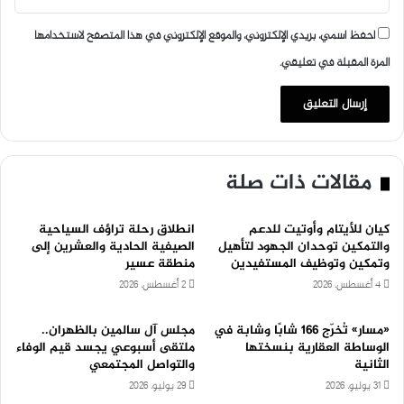
احفظ اسمي، بريدي الإلكتروني، والموقع الإلكتروني في هذا المتصفح لاستخدامها
المرة المقبلة في تعليقي.
مقالات ذات صلة
كيان للأيتام وأوتيت للدعم
انطلاق رحلة تراؤف السياحية
والتمكين توحدان الجهود لتأهيل
الصيفية الحادية والعشرين إلى
وتمكين وتوظيف المستفيدين
منطقة عسير
4 أغسطس، 2026
2 أغسطس، 2026
«مسار» تُخرّج 166 شابًا وشابة في
مجلس آل سالمين بالظهران..
الوساطة العقارية بنسختها
ملتقى أسبوعي يجسد قيم الوفاء
الثانية
والتواصل المجتمعي
31 يوليو، 2026
29 يوليو، 2026