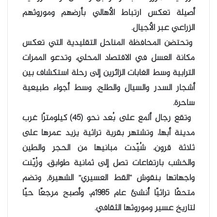
أصيلة تعكس ارتباط الأهالي بأرضهم وموروثهم
الزراعي عبر الأجيال.
وتحتضن المحافظة المناحل التقليدية التي تعكس
مكانة العسل في الاقتصاد المحلي، وتدعو الممرات
الترابية وسط الغابات الزائرين إلى رحلة استكشاف بين
أشجار السدر والسيال والطلح، وسط أجواء طبيعية
ساحرة.
وتقع رجال ألمع على بُعد نحو (45) كيلومترًا غرب
مدينة أبها، وتشتهر بقرية تراثية يزيد عمرها على
ثلاثة قرون، شُيّدت مبانيها من الحجر والطين
والخشب بارتفاعات تصل إلى ثمانية طوابق، وزُيّنت
واجهاتها بنقوش “القط العسيري” الشهيرة, وتضم
متحفًا تراثيًا أُنشئ عام 1985م، وأصبح مرجعًا حيًا
لتاريخ عسير وموروثها الثقافي.