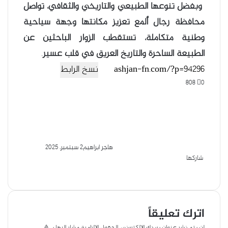
وبفضل تنوعها الطبيعي والتاريخي والثقافي، تواصل
محافظة رجال ألمع تعزيز مكانتها وجهة سياحية
وطنية متكاملة، تستقطب الزوار الباحثين عن
الطبيعة الساحرة والتاريخ العريق في قلب عسير
.
نسخ الرابط
808
0
هاجر ابراهيم
2 سبتمبر، 2025
شاركها
ف
و
ت
ل
م
ط
ي
ا
X
ي
ا
ب
ش
س
ت
ل
ي
ا
ا
ب
س
ق
ر
ن
ع
اترك تعليقاً
و
ا
ر
ك
ة
ك
ا
ب
ة
لن يتم نشر عنوان بريدك الإلكتروني.
الحقول الإلزامية مشار إليها بـ
*