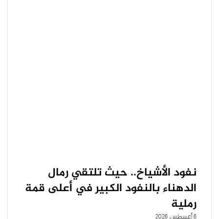
نفود الأشياخ.. حيث تلتقي رمال
الدهناء بالنفود الكبير في أعلى قمة
رملية
6 أغسطس، 2026