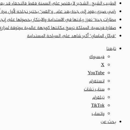
الطبيب الشيخ : الشخير لا يقتصر على السمنة فقط فالنحفاء قد يعا
رامي صبري يعود إلى جدة بعد عام.. و”القمر” يختبر نجاحه لأول مرة 
مطارات جدة” تعزز ريادتها في الاستدامة والابتكار بحصولها على إن
صقارة فرنسية: المملكة ترسخ مكانتها كوجهة عالمية موثوقة لمزارع 
“قبائل الماساي” أكبر شاهد على السياحة المستدامة
تابعنا
فيسبوك
‫X
‫YouTube
انستقرام
سناب تشات
تيلقرام
‫TikTok
واتساب
بحث عن