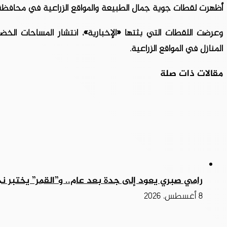
أظهرت لقطات جوية جمال الطبيعة والمواقع الزراعية في محافظة
وعرضت اللقطات التي بثتها «الإخبارية»، انتشار المساحات الخض
المنازل في المواقع الزراعية.
مقالات ذات صلة
رامي صبري يعود إلى جدة بعد عام.. و”القمر” يختبر نج
8 أغسطس، 2026