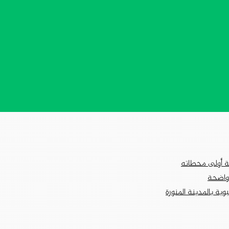
ية أولى محطاته
 واضحة
وية بالمدينة المنورة