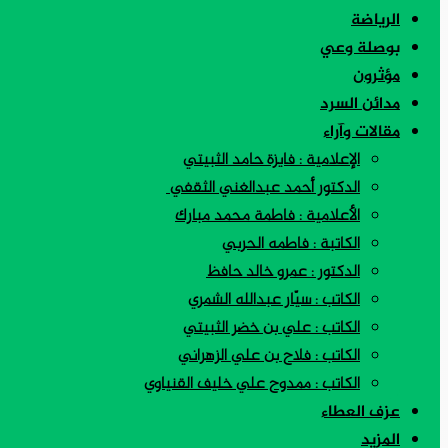
الرياضة
بوصلة وعي
مؤثرون
مدائن السرد
مقالات وآراء
الإعلامية : فايزة حامد الثبيتي
الدكتور أحمد عبدالغني الثقفي
الأعلامية : فاطمة محمد مبارك
الكاتبة : فاطمه الحربي
الدكتور : عمرو خالد حافظ
الكاتب : سيّار عبدالله الشمري
الكاتب : علي بن خضر الثبيتي
الكاتب : فلاح بن علي الزهراني
الكاتب : ممدوح علي خليف القنياوي
عزف العطاء
المزيد