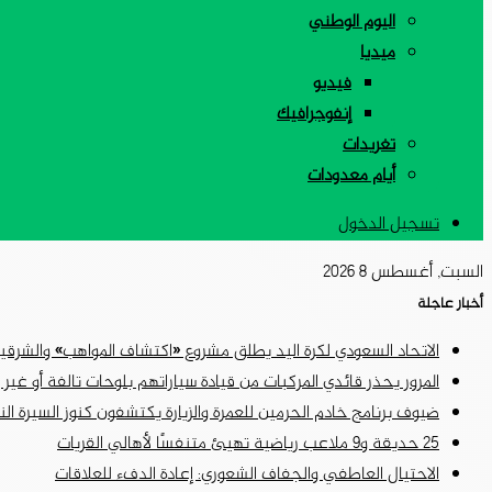
اليوم الوطني
ميديا
فيديو
إنفوجرافيك
تغريدات
أيام معدودات
تسجيل الدخول
السبت, أغسطس 8 2026
أخبار عاجلة
الاتحاد السعودي لكرة اليد يطلق مشروع «اكتشاف المواهب» والشرق
المرور يحذر قائدي المركبات من قيادة سياراتهم بلوحات تالفة أو غير
ضيوف برنامج خادم الحرمين للعمرة والزيارة يكتشفون كنوز السيرة النب
25 حديقة و9 ملاعب رياضية تهيئ متنفسًا لأهالي القريات
الاحتيال العاطفي والجفاف الشعوري: إعادة الدفء للعلاقات