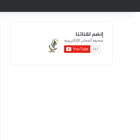
إنضم لقناتنا