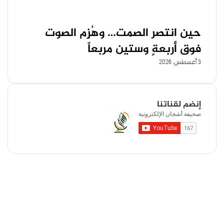
حين انتصر الصمت… وهُزِم الصوت
فوق أربعةٍ وستين مربعاً
3 أغسطس، 2026
إنضم لقناتنا