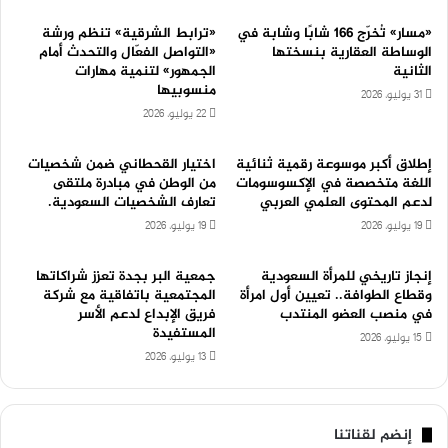
«مسار» تُخرّج 166 شابًا وشابة في
«ترابط الشرقية» تنظم ورشة
الوساطة العقارية بنسختها
«التواصل الفعّال والتحدث أمام
الثانية
الجمهور» لتنمية مهارات
منسوبيها
31 يوليو، 2026
22 يوليو، 2026
إطلاق أكبر موسوعة رقمية ثنائية
اختيار القحطاني ضمن شخصيات
اللغة متخصصة في الإكسوسومات
من الوطن في مبادرة ملتقى
لدعم المحتوى العلمي العربي
تعارف الشخصيات السعودية.
19 يوليو، 2026
19 يوليو، 2026
إنجاز تاريخي للمرأة السعودية
جمعية البر بجدة تعزز شراكاتها
وقطاع الطوافة.. تعيين أول امرأة
المجتمعية باتفاقية مع شركة
في منصب العضو المنتدب
فريق الإبداع لدعم الأسر
المستفيدة
15 يوليو، 2026
13 يوليو، 2026
إنضم لقناتنا