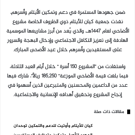
ضمن جهودها المستمرة في دعم وتمكين الأيتام وأسرهم،
نفذت جمعية كيان للأيتام ذوي الظروف الخاصة مشروع
الأضاحي لعام 1447هـ، والذي يُعد من أبرز مشاريعها الموسمية
الهادفة إلى تعزيز التكافل الاجتماعي وإدخال البهجة والسرور
على المستفيدين وأسرهم خلال عيد الأضحى المبارك.
واستفادت من “المشروع 150 أسرة ” خلال أيام العيد الثلاثة،
فيما بلغت قيمة الأضاحي الموزعة” 185,250 ريالاً”، شارك فيها
عدد من الداعمين والمحسنين والمتبرعين الذين أسهموا في
إنجاح المشروع وتحقيق أهدافه الإنسانية والاجتماعية.
مقالات ذات صلة
كيان للأيتام وأوتيت للدعم والتمكين توحدان