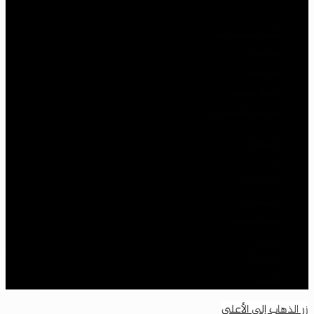
أعضاء الصحيفة
من نحن
خدماتنا
تواصل معنا
سياسة الخصوصية
فيسبوك
‫X
‫YouTube
انستقرام
سناب تشات
تيلقرام
‫TikTok
واتساب
زر الذهاب إلى الأعلى