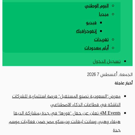
اليوم الوطني
ميديا
فيديو
إنفوجرافيك
تغريدات
أيام معدودات
تسجيل الدخول
الجمعة, أغسطس 7 2026
أخبار عاجلة
معرض”السعودية تصنع المستقبل” فرصة استثمارية للشركات
الناشئة في قطاعات الذكاء الاصطناعي
4M Events تعلن عن حفل “فورها” في جدة بمشاركة الديفا
هيفاء وهبي وسانت ليفانت وديسكو مصر ضمن فعاليات موسم
جدة