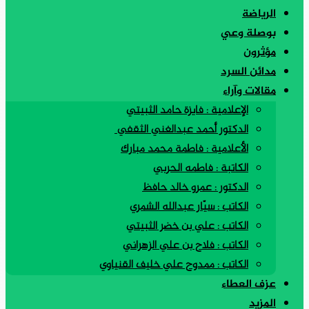
الرياضة
بوصلة وعي
مؤثرون
مدائن السرد
مقالات وآراء
الإعلامية : فايزة حامد الثبيتي
الدكتور أحمد عبدالغني الثقفي
الأعلامية : فاطمة محمد مبارك
الكاتبة : فاطمه الحربي
الدكتور : عمرو خالد حافظ
الكاتب : سيّار عبدالله الشمري
الكاتب : علي بن خضر الثبيتي
الكاتب : فلاح بن علي الزهراني
الكاتب : ممدوح علي خليف القنياوي
عزف العطاء
المزيد