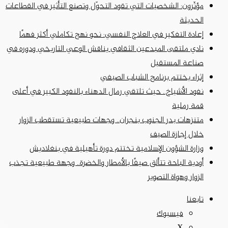
مؤثّرون: الشخصيات التي تقود التحوّل وتصنع التأثير في القطاعات
الحديثة
إعادة التفكير في العلاج النفسي: نحو نهج تكاملي أكثر فهمًا
نادي ملتقى المبدعين الثقافي يناقش الوعي التاريخي ودوره في
صناعة المستقبل
إثراء يختتم برنامج الشباب الصيفي
نفود الأشياخ.. حيث تلتقي رمال الدهناء بالنفود الكبير في أعلى
قمة رملية
متنزهات بدر الجنوب بنجران.. وجهات طبيعية تستقطب الزوار
خلال إجازة الصيف
وزارة الشؤون الإسلامية تختتم دورة تأهيلية في بنغلاديش
أودية الباحة تتألق صيفًا بالأمطار والخضرة.. وجهة طبيعية تجذب
الزوار وهواة التصوير
تابعنا
فيسبوك