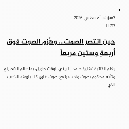
3 أغسطس، 2026
ashjan
713
حين انتصر الصمت… وهُزِم الصوت فوق
أربعةٍ وستين مربعاً
بقلم الكاتبة /فايزة حامد الثبيتي لوقت طويل، بدا عالم الشطرنج
وكأنه محكوم بصوت واحد مرتفع: صوت غاري كاسباروف، اللاعب
الذي…