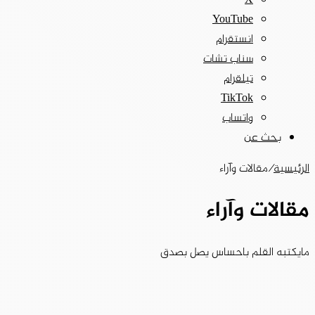
‫X
‫YouTube
انستقرام
سناب تشات
تيلقرام
‫TikTok
واتساب
بحث عن
الرئيسية
/
مقالات وآراء
مقالات وآراء
مايكتبه القلم باحساس يصل بصدق