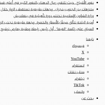
نفود الأشياخ.. حيث تلتقي رمال الدهناء بالنفود الكبير في أعلى قمة
متنزهات بدر الجنوب بنجران.. وجهات طبيعية تستقطب الزوار خلال إ
وزارة الشؤون الإسلامية تختتم دورة تأهيلية في بنغلاديش
أودية الباحة تتألق صيفًا بالأمطار والخضرة.. وجهة طبيعية تجذب الزوا
السباق على رئاسة “الفيفا”.. أول رئيس رابطة وطنية يعارض ترشيح
تابعنا
فيسبوك
‫X
‫YouTube
انستقرام
سناب تشات
تيلقرام
‫TikTok
واتساب
بحث عن