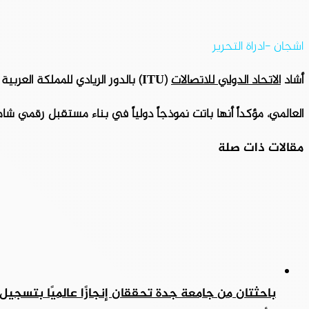
اشجان -ادراة التحرير
أشاد
الاتحاد الدولي للاتصالات
(ITU) بالدور الريادي للمملكة العربية السعودية في صياغة المشهد الرقمي
العالمي، مؤكداً أنها باتت نموذجاً دولياً في بناء مستقبل رقمي شا
مقالات ذات صلة
باحثتان من جامعة جدة تحققان إنجازًا عالميًا بتسجيل ب