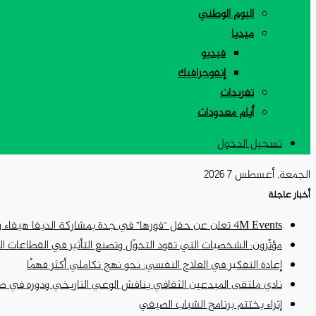
اليوم الوطني
ميديا
فيديو
إنفوجرافيك
تغريدات
أيام معدودات
تسجيل الدخول
الجمعة, أغسطس 7 2026
أخبار عاجلة
4M Events تعلن عن حفل “فورها” في جدة بمشاركة الديفا هيفاء وهبي وسانت ليفانت وديسكو مصر ضمن فعاليات موسم جدة
مؤثّرون: الشخصيات التي تقود التحوّل وتصنع التأثير في القطاعات ا
إعادة التفكير في العلاج النفسي: نحو نهج تكاملي أكثر فهمًا
نادي ملتقى المبدعين الثقافي يناقش الوعي التاريخي ودوره في ص
إثراء يختتم برنامج الشباب الصيفي