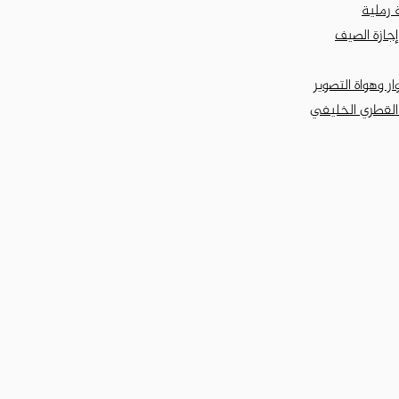
 رملية
جازة الصيف
ر وهواة التصوير
 القطري الخليفي