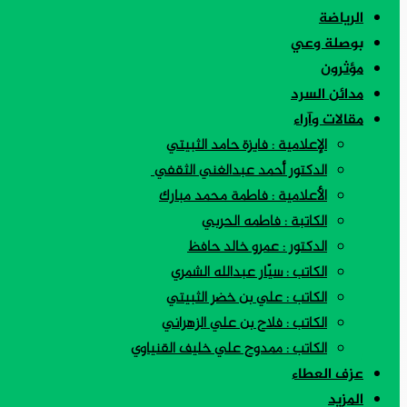
الرياضة
بوصلة وعي
مؤثرون
مدائن السرد
مقالات وآراء
الإعلامية : فايزة حامد الثبيتي
الدكتور أحمد عبدالغني الثقفي
الأعلامية : فاطمة محمد مبارك
الكاتبة : فاطمه الحربي
الدكتور : عمرو خالد حافظ
الكاتب : سيّار عبدالله الشمري
الكاتب : علي بن خضر الثبيتي
الكاتب : فلاح بن علي الزهراني
الكاتب : ممدوح علي خليف القنياوي
عزف العطاء
المزيد