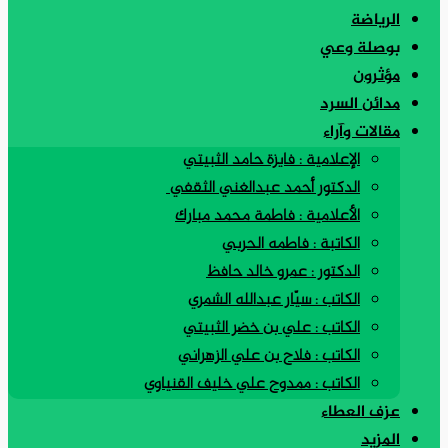
الرياضة
بوصلة وعي
مؤثرون
مدائن السرد
مقالات وآراء
الإعلامية : فايزة حامد الثبيتي
الدكتور أحمد عبدالغني الثقفي
الأعلامية : فاطمة محمد مبارك
الكاتبة : فاطمه الحربي
الدكتور : عمرو خالد حافظ
الكاتب : سيّار عبدالله الشمري
الكاتب : علي بن خضر الثبيتي
الكاتب : فلاح بن علي الزهراني
الكاتب : ممدوح علي خليف القنياوي
عزف العطاء
المزيد