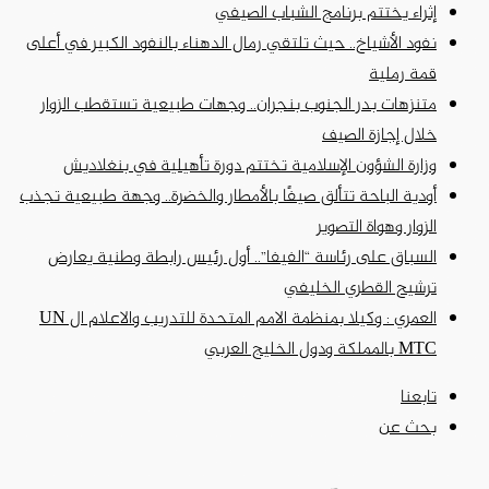
إثراء يختتم برنامج الشباب الصيفي
نفود الأشياخ.. حيث تلتقي رمال الدهناء بالنفود الكبير في أعلى
قمة رملية
متنزهات بدر الجنوب بنجران.. وجهات طبيعية تستقطب الزوار
خلال إجازة الصيف
وزارة الشؤون الإسلامية تختتم دورة تأهيلية في بنغلاديش
أودية الباحة تتألق صيفًا بالأمطار والخضرة.. وجهة طبيعية تجذب
الزوار وهواة التصوير
السباق على رئاسة “الفيفا”.. أول رئيس رابطة وطنية يعارض
ترشيح القطري الخليفي
العمري : وكيلا بمنظمة الامم المتحدة للتدريب والاعلام ال UN
MTC بالمملكة ودول الخليج العربي
تابعنا
بحث عن