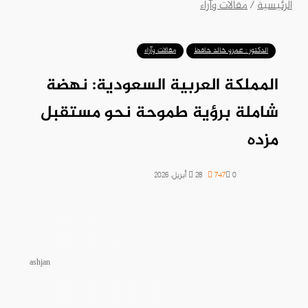
الرئيسية
/
مقالات وآراء
الدكتور : عمرو خالد حافظ
مقالات وآراء
المملكة العربية السعودية: نهضة
شاملة برؤية طموحة نحو مستقبل
مزده
0
747
28 أبريل، 2026
ashjan