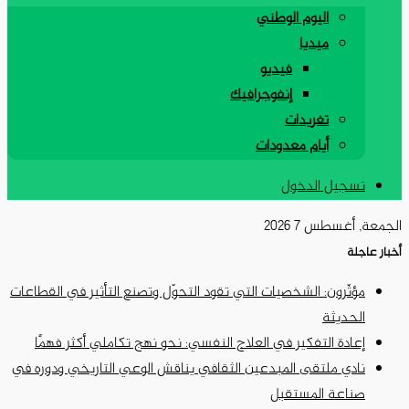
اليوم الوطني
ميديا
فيديو
إنفوجرافيك
تغريدات
أيام معدودات
تسجيل الدخول
الجمعة, أغسطس 7 2026
أخبار عاجلة
مؤثّرون: الشخصيات التي تقود التحوّل وتصنع التأثير في القطاعات
الحديثة
إعادة التفكير في العلاج النفسي: نحو نهج تكاملي أكثر فهمًا
نادي ملتقى المبدعين الثقافي يناقش الوعي التاريخي ودوره في
صناعة المستقبل