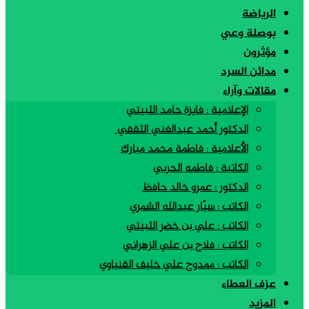
الرياضة
بوصلة وعي
مؤثرون
مدائن السرد
مقالات وآراء
الإعلامية : فايزة حامد الثبيتي
الدكتور أحمد عبدالغني الثقفي
الأعلامية : فاطمة محمد مبارك
الكاتبة : فاطمه الحربي
الدكتور : عمرو خالد حافظ
الكاتب : سيّار عبدالله الشمري
الكاتب : علي بن خضر الثبيتي
الكاتب : فلاح بن علي الزهراني
الكاتب : ممدوح علي خليف القنياوي
عزف العطاء
المزيد