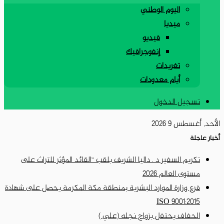
اليوم الوطني
ميديا
فيديو
إنفوجرافيك
تغريدات
أيام معدودات
تسجيل الدخول
الأحد, أغسطس 9 2026
أخبار عاجلة
تكريم السفير د . داليا الشريف بلقب “القائد المؤثر للتراث على
مستوى العالم 2026
فرع وزارة الموارد البشرية بمنطقة مكة المكرمة يحصل على شهادة
ISO 9001:2015
الحفاف يحتفل بزواج نجله (علي )