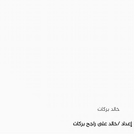
خالد بركات
إعداد /خالد على راجح بركات