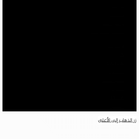
من نحن
خدماتنا
تواصل معنا
سياسة الخصوصية
فيسبوك
‫X
‫YouTube
انستقرام
سناب تشات
تيلقرام
‫TikTok
واتساب
زر الذهاب إلى الأعلى