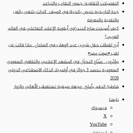
التفضيلات الثقافية: جسور التقارب والتباعد
جدة التاريخية تنبض بالحياة في الصيف.. التراث يلتقي بالفن
والتقنية والمعرفة
كيف أصبحت سارة الدندراوي أيقونة الإعلام التفاعلي في العالم
العربي؟
أبرز لقطات حفل شيرين عبد الوهاب في الساحل.. ماذا قالت عن
لقب «صوت مصر»
مؤثّرون… صُنّاع التحوّل في المشهد الإعلامي والثقافي السعودي
السعودية تحصد 3 جوائز في أولمبياد الذكاء الاصطناعي الدولي
2026
شاطئ الدقم بأملج.. وجهة صيفية تستقطب الأهالي والزوار
تابعنا
فيسبوك
‫X
‫YouTube