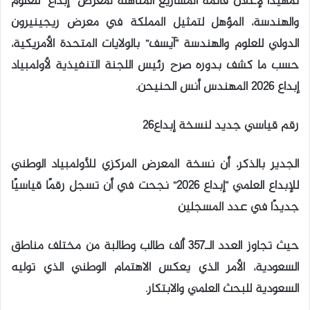
تمهيدًا لإعلان قائمة المشاريع المتأهلة لمعرض “إبداع” للعلوم
والهندسة، المؤهل لتمثيل المملكة في معرض ريجينيرون
الدولي للعلوم والهندسة “آيسف” بالولايات المتحدة الأمريكية،
حسب ما كشف بدوره صرح رئيس اللجنة التنفيذية لأولمبياد
إبداع 2026 المهندس أنس الحنيحن.
رقم قياسي جديد لنسخة إبداع26
الجدير بالذكر، أن نسخة المعرض المركزي للأولمبياد الوطني
للإبداع العلمي “إبداع 2026” نجحت في أن تسجل رقمًا قياسيًا
جديدًا في عدد المسجلين
حيث تجاوز العدد الـ357 ألف طالب وطالبة من مختلف مناطق
السعودية، الأمر الذي يعكس الاهتمام الوطني الذي توليه
السعودية للبحث العلمي والابتكار.