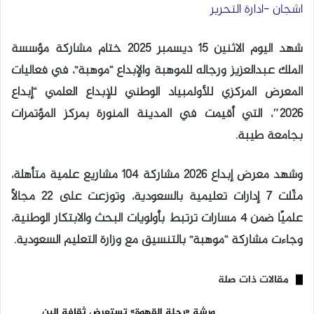
اشجان -ادارة التحرير
شهد اليوم الاثنين 15 ديسمبر 2025 ختام مشاركة مؤسسة
الملك عبدالعزيز ورجاله للموهبة والإبداع “موهبة”، في فعاليات
المعرض المركزي للأولمبياد الوطني للإبداع العلمي “إبداع
2026″، التي أقيمت في المدينة المنورة بمركز المؤتمرات
بجامعة طيبة.
وشهد معرض إبداع 2026 مشاركة 104 مشاريع علمية متأهلة،
مثّلت 7 إدارات تعليمية بالسعودية، وتوزعت على 22 مجالًا
علميًا ضمن 4 مسارات ترتبط بأولويات البحث والابتكار الوطنية،
وجاءت مشاركة “موهبة” بالتنسيق مع وزارة التعليم السعودية.
مقالات ذات صلة
ورشة «رحلة القهوة» تستعرض ثقافة البن