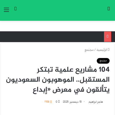
بحث عن
تسجيل ا
الق
الرئيسية
/
مجتمع
مجتمع
104 مشاريع علمية تبتكر
المستقبل.. الموهوبون السعوديون
يتألقون في معرض «إبداع
هاجر ابراهيم
15 ديسمبر، 2025
0
1٬156