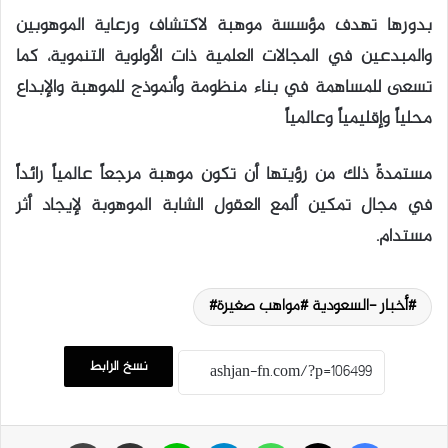
بدورها تهدف مؤسسة موهبة لاكتشاف ورعاية الموهوبين
والمبدعين في المجالات العلمية ذات الأولوية التنموية، كما
تسعى للمساهمة في بناء منظومة وأنموذج للموهبة والإبداع
محلياً وإقليمياً وعالمياً
مستمدةً ذلك من رؤيتها أن تكون موهبة مرجعاً عالمياً رائداً
في مجال تمكين ألمع العقول الشابة الموهوبة لإيجاد أثر
مستدام.
أخبار -السعودية #مواهب صغيرة#
نسخ الرابط
فيسبوك
‫X
واتساب
تيلقرام
لاين
مشاركة عبر البريد
طباعة